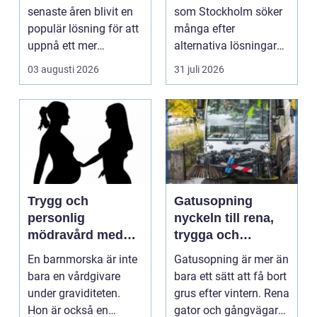
senaste åren blivit en
som Stockholm söker
populär lösning för att
många efter
uppnå ett mer
alternativa lösningar
ungdomligt och frä...
för...
03 augusti 2026
31 juli 2026
Trygg och
Gatusopning
personlig
nyckeln till rena,
mödravård med
trygga och
barnmorska i
hållbara
En barnmorska är inte
Gatusopning är mer än
malmö
stadsmiljöer
bara en vårdgivare
bara ett sätt att få bort
under graviditeten.
grus efter vintern. Rena
Hon är också en
gator och gångvägar