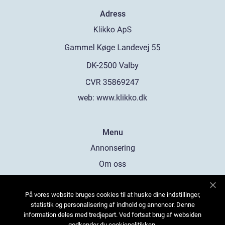
Adress
web:
www.klikko.dk
Menu
Annonsering
Om oss
Cookies
På vores website bruges cookies til at huske dine indstillinger,
Kontakta oss
statistik og personalisering af indhold og annoncer. Denne
Sitemap
information deles med tredjepart. Ved fortsat brug af websiden
godkender du cookiepolitikken.