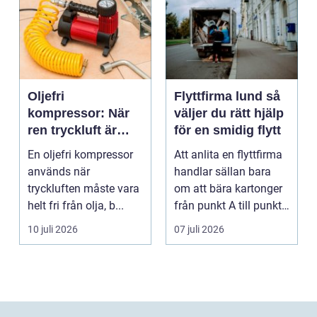
Oljefri
Flyttfirma lund så
kompressor: När
väljer du rätt hjälp
ren tryckluft är
för en smidig flytt
avgörande
En oljefri kompressor
Att anlita en flyttfirma
används när
handlar sällan bara
tryckluften måste vara
om att bära kartonger
helt fri från olja, b...
från punkt A till punkt
B. För må...
10 juli 2026
07 juli 2026