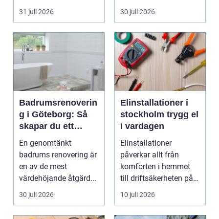
följeslagare genom
påverka...
31 juli 2026
30 juli 2026
fler...
Badrumsrenoverin
Elinstallationer i
g i Göteborg: Så
stockholm trygg el
skapar du ett
i vardagen
hållbart och
En genomtänkt
Elinstallationer
modernt badrum
badrums renovering är
påverkar allt från
en av de mest
komforten i hemmet
värdehöjande åtgärd...
till driftsäkerheten på
jobbet. I en växande ...
30 juli 2026
10 juli 2026