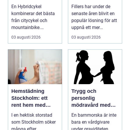
både stad och
behandlingar
En Hybridcykel
Fillers har under de
motion
kombinerar det bästa
senaste åren blivit en
från citycykel och
populär lösning för att
mountainbike.
uppnå ett mer
Resultatet blir en
ungdomligt och frä...
03 augusti 2026
03 augusti 2026
bekväm, snab...
Hemstädning
Trygg och
Stockholm: ett
personlig
rent hem med
mödravård med
perfekt glans
barnmorska i
I en hektisk storstad
En barnmorska är inte
malmö
som Stockholm söker
bara en vårdgivare
många efter
under graviditeten.