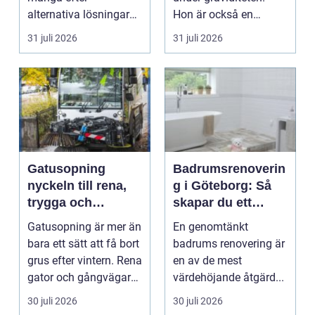
alternativa lösningar
Hon är också en
för...
följeslagare genom
31 juli 2026
31 juli 2026
fler...
Gatusopning
Badrumsrenoverin
nyckeln till rena,
g i Göteborg: Så
trygga och
skapar du ett
hållbara
hållbart och
Gatusopning är mer än
En genomtänkt
stadsmiljöer
modernt badrum
bara ett sätt att få bort
badrums renovering är
grus efter vintern. Rena
en av de mest
gator och gångvägar
värdehöjande åtgärd...
påverka...
30 juli 2026
30 juli 2026