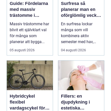
Guide: Fördelarna
Surfresa så
med massiv
planerar man en
trästomme i
oförglömlig vecka
moderna villor
i vågorna
Massiv trästomme har
En surfresa lockar
blivit ett självklart val
många som vill
för många som
kombinera aktiv
planerar att bygga...
semester med hav,
natur och gemenskap.
05 augusti 2026
04 augusti 2026
Resenären f...
Hybridcykel
Fillers: en
flexibel
djupdykning i
vardagscykel för
estetiska