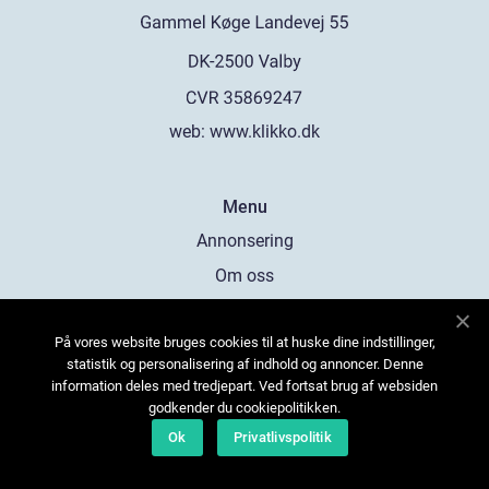
web:
www.klikko.dk
Menu
Annonsering
Om oss
Cookies
På vores website bruges cookies til at huske dine indstillinger,
Kontakta oss
statistik og personalisering af indhold og annoncer. Denne
Sitemap
information deles med tredjepart. Ved fortsat brug af websiden
godkender du cookiepolitikken.
Ok
Privatlivspolitik