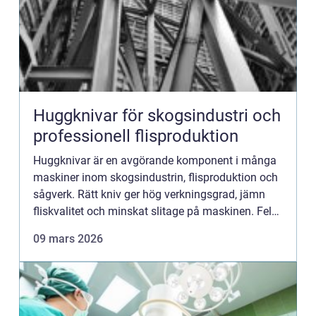
Huggknivar för skogsindustri och
professionell flisproduktion
Huggknivar är en avgörande komponent i många
maskiner inom skogsindustrin, flisproduktion och
sågverk. Rätt kniv ger hög verkningsgrad, jämn
fliskvalitet och minskat slitage på maskinen. Fel
kniv kan i stället leda till driftstopp, onödiga
09 mars 2026
kostnader ...