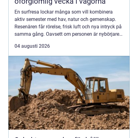
oförglömlig vecka i vågorna
En surfresa lockar många som vill kombinera
aktiv semester med hav, natur och gemenskap.
Resenären får rörelse, frisk luft och nya intryck på
samma gång. Oavsett om personen är nybörjare
eller mer erfaren surfare handlar en bra surfresa
04 augusti 2026
om mer än bar...