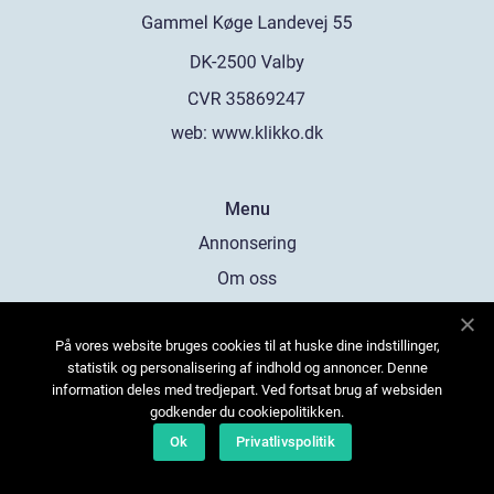
web:
www.klikko.dk
Menu
Annonsering
Om oss
Cookies
På vores website bruges cookies til at huske dine indstillinger,
Kontakta oss
statistik og personalisering af indhold og annoncer. Denne
Sitemap
information deles med tredjepart. Ved fortsat brug af websiden
godkender du cookiepolitikken.
Ok
Privatlivspolitik