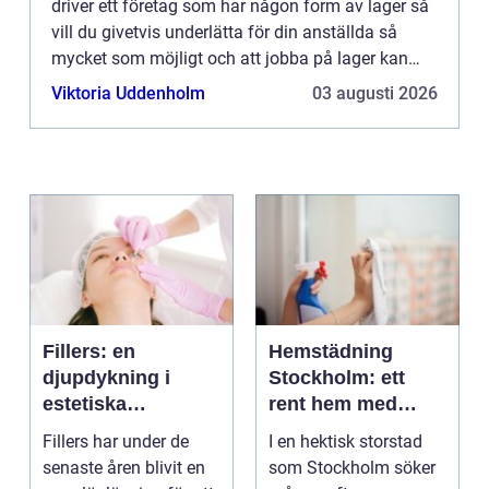
driver ett företag som har någon form av lager så
vill du givetvis underlätta för din anställda så
mycket som möjligt och att jobba på lager kan
vara både stressigt och fysiskt krävande, varpå
Viktoria Uddenholm
03 augusti 2026
det ä...
Fillers: en
Hemstädning
djupdykning i
Stockholm: ett
estetiska
rent hem med
behandlingar
perfekt glans
Fillers har under de
I en hektisk storstad
senaste åren blivit en
som Stockholm söker