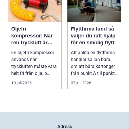
Oljefri
Flyttfirma lund så
kompressor: När
väljer du rätt hjälp
ren tryckluft är
för en smidig flytt
avgörande
En oljefri kompressor
Att anlita en flyttfirma
används när
handlar sällan bara
tryckluften måste vara
om att bära kartonger
helt fri från olja, b...
från punkt A till punkt
B. För må...
10 juli 2026
07 juli 2026
Adress