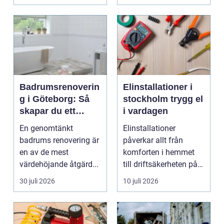
fler...
Badrumsrenoverin
Elinstallationer i
g i Göteborg: Så
stockholm trygg el
skapar du ett
i vardagen
hållbart och
En genomtänkt
Elinstallationer
modernt badrum
badrums renovering är
påverkar allt från
en av de mest
komforten i hemmet
värdehöjande åtgärd...
till driftsäkerheten på
jobbet. I en växande ...
30 juli 2026
10 juli 2026