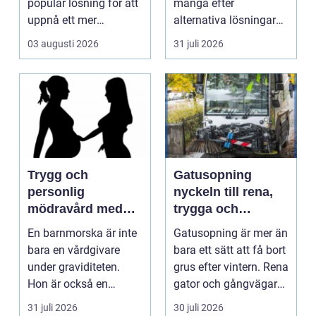
populär lösning för att
många efter
uppnå ett mer
alternativa lösningar
ungdomligt och frä...
för...
03 augusti 2026
31 juli 2026
Trygg och
Gatusopning
personlig
nyckeln till rena,
mödravård med
trygga och
barnmorska i
hållbara
En barnmorska är inte
Gatusopning är mer än
malmö
stadsmiljöer
bara en vårdgivare
bara ett sätt att få bort
under graviditeten.
grus efter vintern. Rena
Hon är också en
gator och gångvägar
följeslagare genom
påverka...
31 juli 2026
30 juli 2026