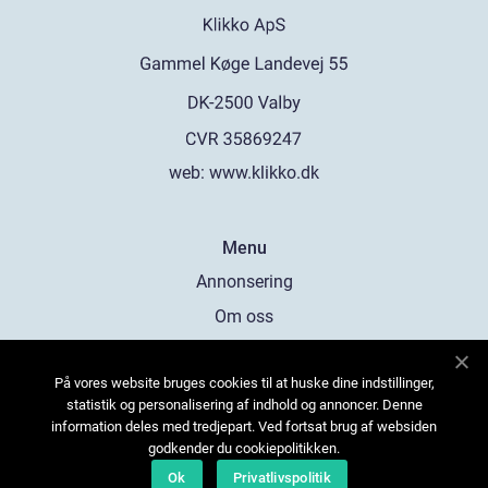
web:
www.klikko.dk
Menu
Annonsering
Om oss
Cookies
På vores website bruges cookies til at huske dine indstillinger,
Kontakta oss
statistik og personalisering af indhold og annoncer. Denne
Sitemap
information deles med tredjepart. Ved fortsat brug af websiden
godkender du cookiepolitikken.
Ok
Privatlivspolitik