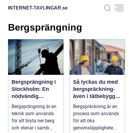
INTERNET-TAVLINGAR.
se
Bergsprängning
Bergsprängning i
Så lyckas du med
Stockholm: En
bergspräckning-
nödvändig
även i tätbebyggda
process för
Stockholm
Bergsprängning är en
Bergspräckning är en
utveckling
teknik som används
process som används
för att bryta ner berg
för att öka
och stenar i samb...
genomsläpplighete...