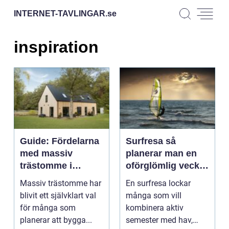
INTERNET-TAVLINGAR.
se
inspiration
Guide: Fördelarna
Surfresa så
med massiv
planerar man en
trästomme i
oförglömlig vecka
moderna villor
i vågorna
Massiv trästomme har
En surfresa lockar
blivit ett självklart val
många som vill
för många som
kombinera aktiv
planerar att bygga...
semester med hav,