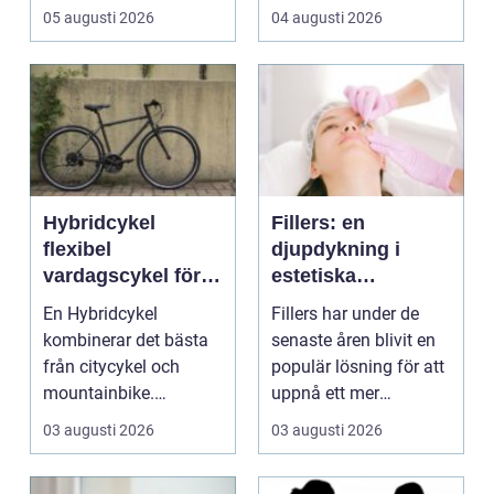
natur och gemenskap.
05 augusti 2026
04 augusti 2026
Resenären f...
Hybridcykel
Fillers: en
flexibel
djupdykning i
vardagscykel för
estetiska
både stad och
behandlingar
En Hybridcykel
Fillers har under de
motion
kombinerar det bästa
senaste åren blivit en
från citycykel och
populär lösning för att
mountainbike.
uppnå ett mer
Resultatet blir en
ungdomligt och frä...
03 augusti 2026
03 augusti 2026
bekväm, snab...