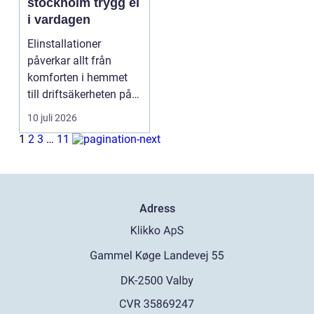
stockholm trygg el
i vardagen
Elinstallationer
påverkar allt från
komforten i hemmet
till driftsäkerheten på
jobbet. I en växande ...
10 juli 2026
1
2
3
…
11
Adress