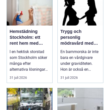
Hemstädning
Trygg och
Stockholm: ett
personlig
rent hem med
mödravård med
perfekt glans
barnmorska i
I en hektisk storstad
En barnmorska är inte
malmö
som Stockholm söker
bara en vårdgivare
många efter
under graviditeten.
alternativa lösningar
Hon är också en
för...
följeslagare genom
31 juli 2026
31 juli 2026
fler...