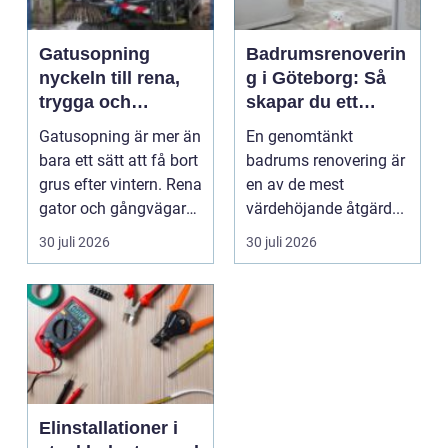
Gatusopning
Badrumsrenoverin
nyckeln till rena,
g i Göteborg: Så
trygga och
skapar du ett
hållbara
hållbart och
Gatusopning är mer än
En genomtänkt
stadsmiljöer
modernt badrum
bara ett sätt att få bort
badrums renovering är
grus efter vintern. Rena
en av de mest
gator och gångvägar
värdehöjande åtgärd...
påverka...
30 juli 2026
30 juli 2026
Elinstallationer i