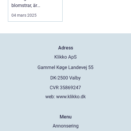
blomstrar, är
kontorsstädning ...
04 mars 2025
Adress
web:
www.klikko.dk
Menu
Annonsering