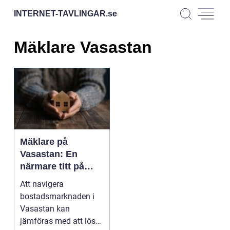
INTERNET-TAVLINGAR.
se
Mäklare Vasastan
Mäklare på
Vasastan: En
närmare titt på
bostadsmarknade
Att navigera
n
bostadsmarknaden i
Vasastan kan
jämföras med att lösa