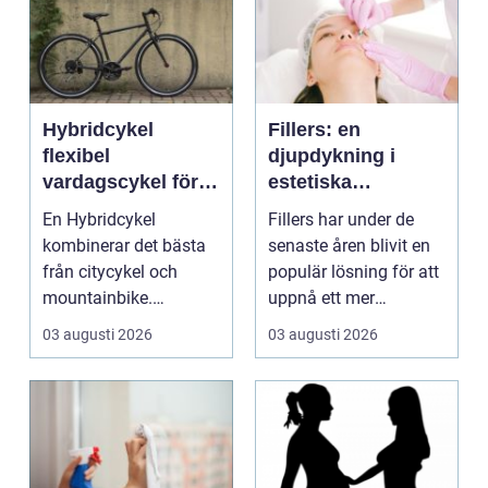
Hybridcykel
Fillers: en
flexibel
djupdykning i
vardagscykel för
estetiska
både stad och
behandlingar
En Hybridcykel
Fillers har under de
motion
kombinerar det bästa
senaste åren blivit en
från citycykel och
populär lösning för att
mountainbike.
uppnå ett mer
Resultatet blir en
ungdomligt och frä...
03 augusti 2026
03 augusti 2026
bekväm, snab...