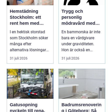
Hemstädning
Trygg och
Stockholm: ett
personlig
rent hem med
mödravård med
perfekt glans
barnmorska i
I en hektisk storstad
En barnmorska är inte
malmö
som Stockholm söker
bara en vårdgivare
många efter
under graviditeten.
alternativa lösningar
Hon är också en
för...
följeslagare genom
31 juli 2026
31 juli 2026
fler...
Gatusopning
Badrumsrenoverin
nyckeln till rena,
g i Göteborg: Så