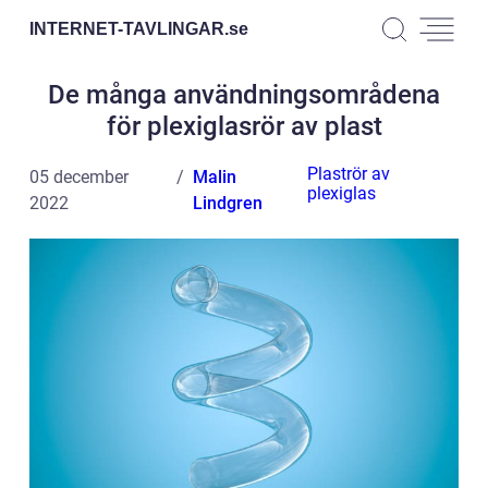
INTERNET-TAVLINGAR.
se
De många användningsområdena
för plexiglasrör av plast
Plaströr av
05 december
Malin
plexiglas
2022
Lindgren