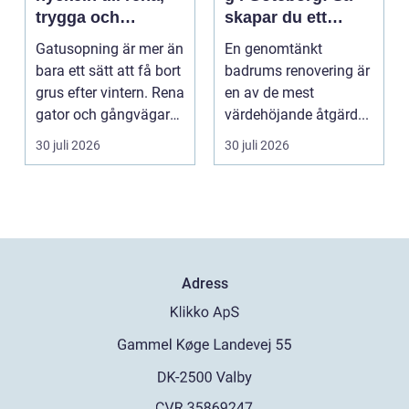
trygga och
skapar du ett
hållbara
hållbart och
Gatusopning är mer än
En genomtänkt
stadsmiljöer
modernt badrum
bara ett sätt att få bort
badrums renovering är
grus efter vintern. Rena
en av de mest
gator och gångvägar
värdehöjande åtgärd...
påverka...
30 juli 2026
30 juli 2026
Adress