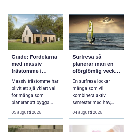
Guide: Fördelarna
Surfresa så
med massiv
planerar man en
trästomme i
oförglömlig vecka
moderna villor
i vågorna
Massiv trästomme har
En surfresa lockar
blivit ett självklart val
många som vill
för många som
kombinera aktiv
planerar att bygga...
semester med hav,
natur och gemenskap.
05 augusti 2026
04 augusti 2026
Resenären f...