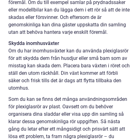
föremål. Om du till exempel samlar på prydnadssaker
eller modellbilar kan du lägga dem i ett rör så att de inte
skadas eller försvinner. Och eftersom de är
genomskinliga kan dina gäster uppskatta din samling
utan att behöva hantera varje enskilt föremål.
Skydda inomhusväxter
Om du har inomhusväxter kan du använda plexiglasrör
för att skydda dem från husdjur eller små barn som av
misstag kan skada dem. Placera bara växten i röret och
ställ den utom räckhåll. Din växt kommer att förbli
säker och frisk tills det är dags att flytta tillbaka den
utomhus.
Som du kan se finns det många användningsområden
för plexiglasrör av plast. Oavsett om du behöver
organisera dina sladdar eller visa upp din samling så
klarar dessa genomskinliga rör uppgiften. Så nästa
gång du letar efter ett mångsidigt och prisvärt sätt att
lösa ett problem, ta fram några plexiglasrör – du