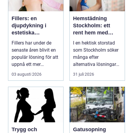
Fillers: en
Hemstädning
djupdykning i
Stockholm: ett
estetiska
rent hem med
behandlingar
perfekt glans
Fillers har under de
I en hektisk storstad
senaste åren blivit en
som Stockholm söker
populär lösning för att
många efter
uppnå ett mer
alternativa lösningar
ungdomligt och frä...
för...
03 augusti 2026
31 juli 2026
Trygg och
Gatusopning