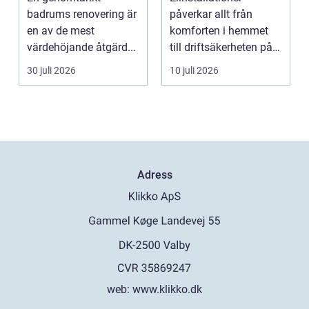
modernt badrum
badrums renovering är
påverkar allt från
en av de mest
komforten i hemmet
värdehöjande åtgärd...
till driftsäkerheten på
jobbet. I en växande ...
30 juli 2026
10 juli 2026
Adress
web:
www.klikko.dk