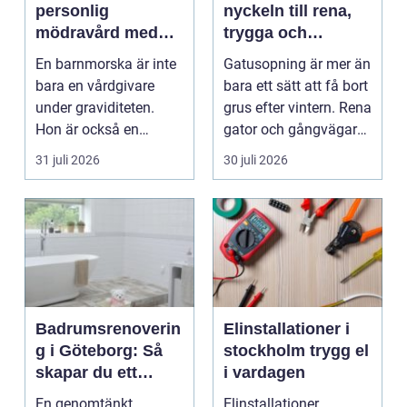
personlig
nyckeln till rena,
mödravård med
trygga och
barnmorska i
hållbara
En barnmorska är inte
Gatusopning är mer än
malmö
stadsmiljöer
bara en vårdgivare
bara ett sätt att få bort
under graviditeten.
grus efter vintern. Rena
Hon är också en
gator och gångvägar
följeslagare genom
påverka...
31 juli 2026
30 juli 2026
fler...
Badrumsrenoverin
Elinstallationer i
g i Göteborg: Så
stockholm trygg el
skapar du ett
i vardagen
hållbart och
En genomtänkt
Elinstallationer