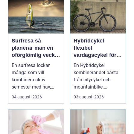
Surfresa så
Hybridcykel
planerar man en
flexibel
oförglömlig vecka
vardagscykel för
i vågorna
både stad och
En surfresa lockar
En Hybridcykel
motion
många som vill
kombinerar det bästa
kombinera aktiv
från citycykel och
semester med hav,
mountainbike.
natur och gemenskap.
Resultatet blir en
04 augusti 2026
03 augusti 2026
Resenären f...
bekväm, snab...