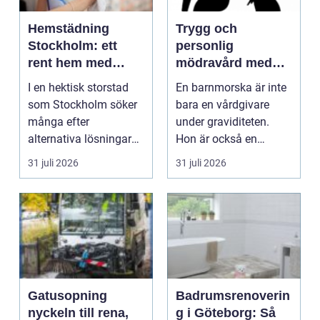
Hemstädning
Trygg och
Stockholm: ett
personlig
rent hem med
mödravård med
perfekt glans
barnmorska i
I en hektisk storstad
En barnmorska är inte
malmö
som Stockholm söker
bara en vårdgivare
många efter
under graviditeten.
alternativa lösningar
Hon är också en
för...
följeslagare genom
31 juli 2026
31 juli 2026
fler...
Gatusopning
Badrumsrenoverin
nyckeln till rena,
g i Göteborg: Så