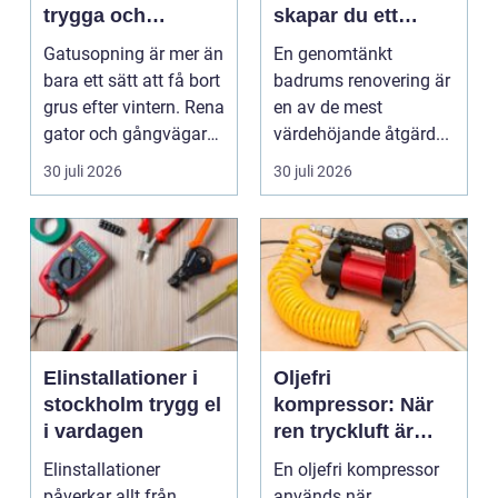
trygga och
skapar du ett
hållbara
hållbart och
Gatusopning är mer än
En genomtänkt
stadsmiljöer
modernt badrum
bara ett sätt att få bort
badrums renovering är
grus efter vintern. Rena
en av de mest
gator och gångvägar
värdehöjande åtgärd...
påverka...
30 juli 2026
30 juli 2026
Elinstallationer i
Oljefri
stockholm trygg el
kompressor: När
i vardagen
ren tryckluft är
avgörande
Elinstallationer
En oljefri kompressor
påverkar allt från
används när