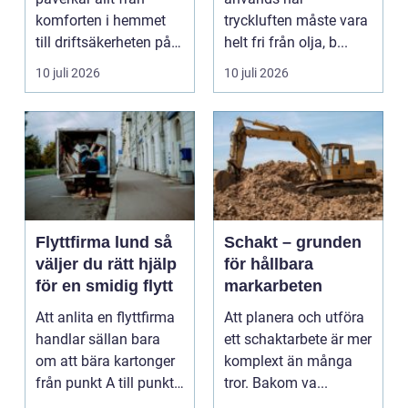
komforten i hemmet
tryckluften måste vara
till driftsäkerheten på
helt fri från olja, b...
jobbet. I en växande ...
10 juli 2026
10 juli 2026
Flyttfirma lund så
Schakt – grunden
väljer du rätt hjälp
för hållbara
för en smidig flytt
markarbeten
Att anlita en flyttfirma
Att planera och utföra
handlar sällan bara
ett schaktarbete är mer
om att bära kartonger
komplext än många
från punkt A till punkt
tror. Bakom va...
B. För må...