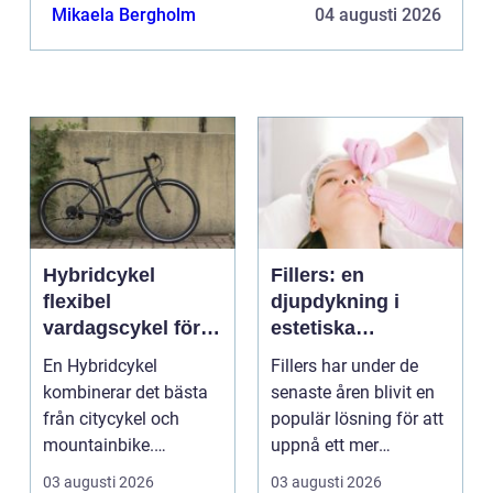
Mikaela Bergholm
04 augusti 2026
Hybridcykel
Fillers: en
flexibel
djupdykning i
vardagscykel för
estetiska
både stad och
behandlingar
En Hybridcykel
Fillers har under de
motion
kombinerar det bästa
senaste åren blivit en
från citycykel och
populär lösning för att
mountainbike.
uppnå ett mer
Resultatet blir en
ungdomligt och frä...
03 augusti 2026
03 augusti 2026