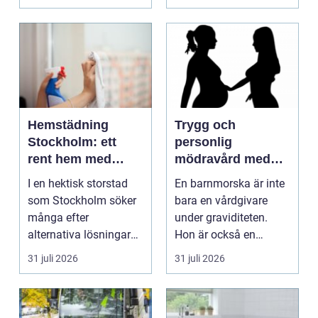
bekväm, snab...
Hemstädning
Trygg och
Stockholm: ett
personlig
rent hem med
mödravård med
perfekt glans
barnmorska i
I en hektisk storstad
En barnmorska är inte
malmö
som Stockholm söker
bara en vårdgivare
många efter
under graviditeten.
alternativa lösningar
Hon är också en
för...
följeslagare genom
31 juli 2026
31 juli 2026
fler...