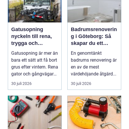
Gatusopning
Badrumsrenoverin
nyckeln till rena,
g i Göteborg: Så
trygga och
skapar du ett
hållbara
hållbart och
Gatusopning är mer än
En genomtänkt
stadsmiljöer
modernt badrum
bara ett sätt att få bort
badrums renovering är
grus efter vintern. Rena
en av de mest
gator och gångvägar
värdehöjande åtgärd...
påverka...
30 juli 2026
30 juli 2026