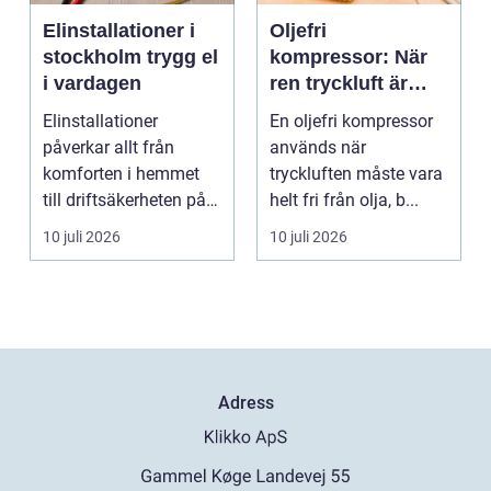
Elinstallationer i
Oljefri
stockholm trygg el
kompressor: När
i vardagen
ren tryckluft är
avgörande
Elinstallationer
En oljefri kompressor
påverkar allt från
används när
komforten i hemmet
tryckluften måste vara
till driftsäkerheten på
helt fri från olja, b...
jobbet. I en växande ...
10 juli 2026
10 juli 2026
Adress