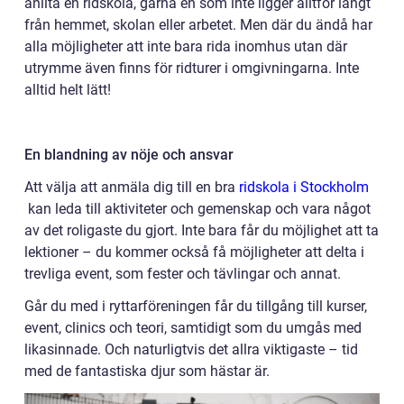
anlita en ridskola, gärna en som inte ligger alltför långt
från hemmet, skolan eller arbetet. Men där du ändå har
alla möjligheter att inte bara rida inomhus utan där
utrymme även finns för ridturer i omgivningarna. Inte
alltid helt lätt!
En blandning av nöje och ansvar
Att välja att anmäla dig till en bra
ridskola i Stockholm
kan leda till aktiviteter och gemenskap och vara något
av det roligaste du gjort. Inte bara får du möjlighet att ta
lektioner – du kommer också få möjligheter att delta i
trevliga event, som fester och tävlingar och annat.
Går du med i ryttarföreningen får du tillgång till kurser,
event, clinics och teori, samtidigt som du umgås med
likasinnade. Och naturligtvis det allra viktigaste – tid
med de fantastiska djur som hästar är.