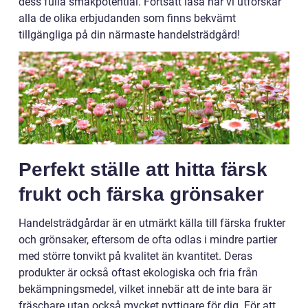
dess fulla smakpotential. Fortsätt läsa när vi utforskar
alla de olika erbjudanden som finns bekvämt
tillgängliga på din närmaste handelsträdgård!
Perfekt ställe att hitta färsk
frukt och färska grönsaker
Handelsträdgårdar är en utmärkt källa till färska frukter
och grönsaker, eftersom de ofta odlas i mindre partier
med större tonvikt på kvalitet än kvantitet. Deras
produkter är också oftast ekologiska och fria från
bekämpningsmedel, vilket innebär att de inte bara är
fräschare utan också mycket nyttigare för dig. För att