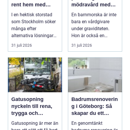
rent hem med
mödravård med
perfekt glans
barnmorska i
I en hektisk storstad
En barnmorska är inte
malmö
som Stockholm söker
bara en vårdgivare
många efter
under graviditeten.
alternativa lösningar
Hon är också en
för...
följeslagare genom
31 juli 2026
31 juli 2026
fler...
Gatusopning
Badrumsrenoverin
nyckeln till rena,
g i Göteborg: Så
trygga och
skapar du ett
hållbara
hållbart och
Gatusopning är mer än
En genomtänkt
stadsmiljöer
modernt badrum