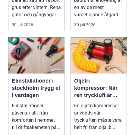
bara ett sätt att få bort
badrums renovering är
grus efter vintern. Rena
en av de mest
gator och gångvägar
värdehöjande åtgärd...
påverka...
30 juli 2026
30 juli 2026
Elinstallationer i
Oljefri
stockholm trygg el
kompressor: När
i vardagen
ren tryckluft är
avgörande
Elinstallationer
En oljefri kompressor
påverkar allt från
används när
komforten i hemmet
tryckluften måste vara
till driftsäkerheten på
helt fri från olja, b...
jobbet. I en växande ...