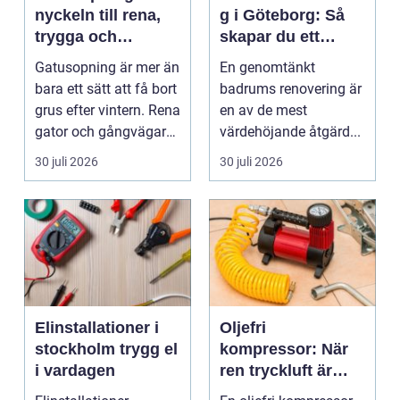
nyckeln till rena,
g i Göteborg: Så
trygga och
skapar du ett
hållbara
hållbart och
Gatusopning är mer än
En genomtänkt
stadsmiljöer
modernt badrum
bara ett sätt att få bort
badrums renovering är
grus efter vintern. Rena
en av de mest
gator och gångvägar
värdehöjande åtgärd...
påverka...
30 juli 2026
30 juli 2026
Elinstallationer i
Oljefri
stockholm trygg el
kompressor: När
i vardagen
ren tryckluft är
avgörande