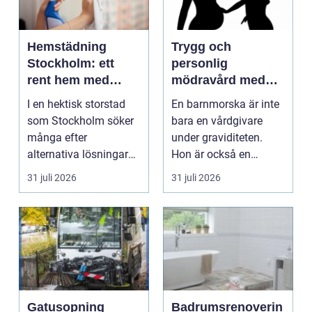
Hemstädning
Trygg och
Stockholm: ett
personlig
rent hem med
mödravård med
perfekt glans
barnmorska i
I en hektisk storstad
En barnmorska är inte
malmö
som Stockholm söker
bara en vårdgivare
många efter
under graviditeten.
alternativa lösningar
Hon är också en
för...
följeslagare genom
31 juli 2026
31 juli 2026
fler...
Gatusopning
Badrumsrenoverin