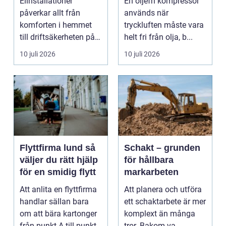
Elinstallationer
En oljefri kompressor
påverkar allt från
används när
komforten i hemmet
tryckluften måste vara
till driftsäkerheten på
helt fri från olja, b...
jobbet. I en växande ...
10 juli 2026
10 juli 2026
Flyttfirma lund så
Schakt – grunden
väljer du rätt hjälp
för hållbara
för en smidig flytt
markarbeten
Att anlita en flyttfirma
Att planera och utföra
handlar sällan bara
ett schaktarbete är mer
om att bära kartonger
komplext än många
från punkt A till punkt
tror. Bakom va...