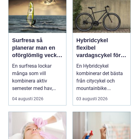
Surfresa så
Hybridcykel
planerar man en
flexibel
oförglömlig vecka
vardagscykel för
i vågorna
både stad och
En surfresa lockar
En Hybridcykel
motion
många som vill
kombinerar det bästa
kombinera aktiv
från citycykel och
semester med hav,
mountainbike.
natur och gemenskap.
Resultatet blir en
04 augusti 2026
03 augusti 2026
Resenären f...
bekväm, snab...