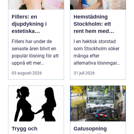
Fillers: en
Hemstädning
djupdykning i
Stockholm: ett
estetiska
rent hem med
behandlingar
perfekt glans
Fillers har under de
I en hektisk storstad
senaste åren blivit en
som Stockholm söker
populär lösning för att
många efter
uppnå ett mer
alternativa lösningar
ungdomligt och frä...
för...
03 augusti 2026
31 juli 2026
Trygg och
Gatusopning