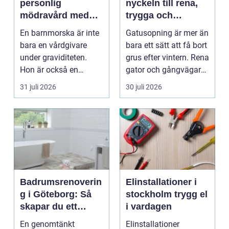
personlig
nyckeln till rena,
mödravård med
trygga och
barnmorska i
hållbara
En barnmorska är inte
Gatusopning är mer än
malmö
stadsmiljöer
bara en vårdgivare
bara ett sätt att få bort
under graviditeten.
grus efter vintern. Rena
Hon är också en
gator och gångvägar
följeslagare genom
påverka...
31 juli 2026
30 juli 2026
fler...
Badrumsrenoverin
Elinstallationer i
g i Göteborg: Så
stockholm trygg el
skapar du ett
i vardagen
hållbart och
En genomtänkt
Elinstallationer