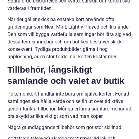
Spara orderbekräftelse och kvitto, särskilt om korten ska
värderas i framtiden.
När det gäller skick på enstaka kort används ofta
graderingar som Near Mint, Lightly Played och liknande.
Den som vill bygga värdefulla samlingar bör lära sig vad
dessa termer innebär och om butiken beskriver skick
konsekvent. Tydliga produktbilder, gärna i hög
upplösning, är en stor fördel när korten kostar mer.
Tillbehör, långsiktigt
samlande och valet av butik
Pokemonkort handlar inte bara om själva korten. För att
samlingen ska hålla värde och se fin ut över tid krävs
genomtänkta tillbehör. Många erfarna samlare menar att
bra skydd är lika viktigt som vad man köper.
Några grundläggande tillbehör som gör stor skillnad:
Kortskydd (sleeves) skyddar mot repor vid lek och