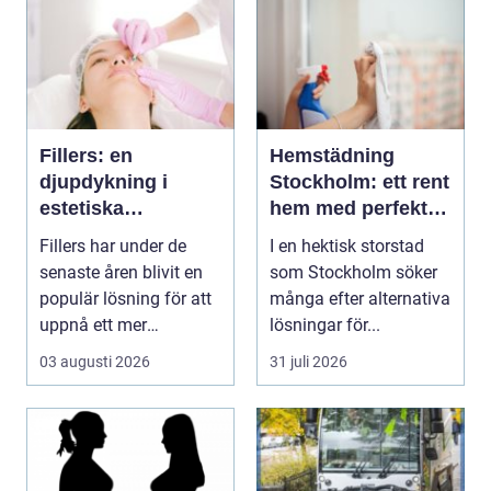
Fillers: en
Hemstädning
djupdykning i
Stockholm: ett rent
estetiska
hem med perfekt
behandlingar
glans
Fillers har under de
I en hektisk storstad
senaste åren blivit en
som Stockholm söker
populär lösning för att
många efter alternativa
uppnå ett mer
lösningar för...
ungdomligt och frä...
03 augusti 2026
31 juli 2026