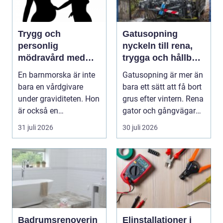
Trygg och
Gatusopning
personlig
nyckeln till rena,
mödravård med
trygga och hållbara
barnmorska i
stadsmiljöer
En barnmorska är inte
Gatusopning är mer än
malmö
bara en vårdgivare
bara ett sätt att få bort
under graviditeten. Hon
grus efter vintern. Rena
är också en
gator och gångvägar
följeslagare genom
påverka...
31 juli 2026
30 juli 2026
fler...
Badrumsrenoverin
Elinstallationer i