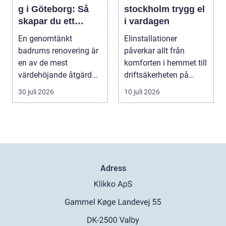
g i Göteborg: Så
stockholm trygg el
skapar du ett
i vardagen
hållbart och
En genomtänkt
Elinstallationer
modernt badrum
badrums renovering är
påverkar allt från
en av de mest
komforten i hemmet till
värdehöjande åtgärd...
driftsäkerheten på
jobbet. I en växande ...
30 juli 2026
10 juli 2026
Adress