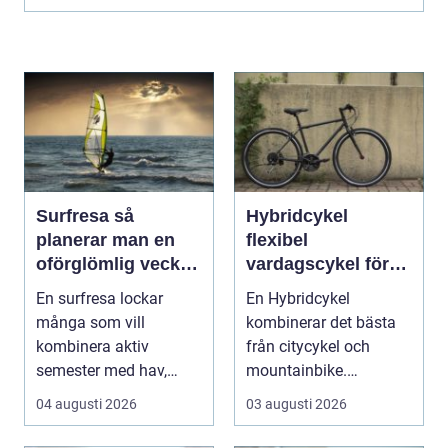
Surfresa så
Hybridcykel
planerar man en
flexibel
oförglömlig vecka i
vardagscykel för
vågorna
både stad och
En surfresa lockar
En Hybridcykel
motion
många som vill
kombinerar det bästa
kombinera aktiv
från citycykel och
semester med hav,
mountainbike.
natur och gemenskap.
Resultatet blir en
04 augusti 2026
03 augusti 2026
Resenären f...
bekväm, snab...