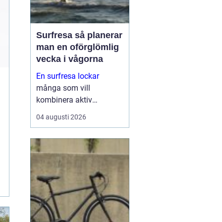
Surfresa så planerar
man en oförglömlig
vecka i vågorna
En surfresa lockar
många som vill
kombinera aktiv
semester med hav, natur
04 augusti 2026
och gemenskap.
Resenären får rörelse,
frisk luft och nya intryck
på samma gång.
Oavsett om personen är
nybörjare eller mer
erfaren ...