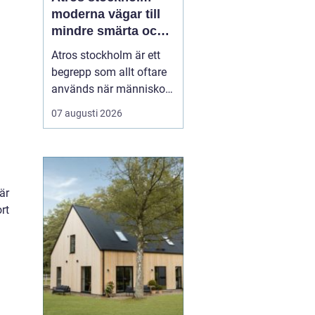
moderna vägar till
mindre smärta och
Ökad rörlighet
Atros stockholm är ett
begrepp som allt oftare
används när människor
söker kunskap, diagnos
07 augusti 2026
och behandling för
ledbesvär i
huvudstadsområdet.
Många lever med stelhet,
smärta och begränsad
är
rörlighet i knän, höfter,
rt
fötter eller ryggrad under
lång tid ...