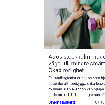
Atros stockholm moderna
vägar till mindre smär
Ökad rörlighet
En tandhygienist är någon som hjä
patienter att förebygga olika besvä
munnen. Han eller hon kan hjälpa 
goda råd och behandlingar som fö
stora problem från att uppstå, me
Simon Hagberg
07 au