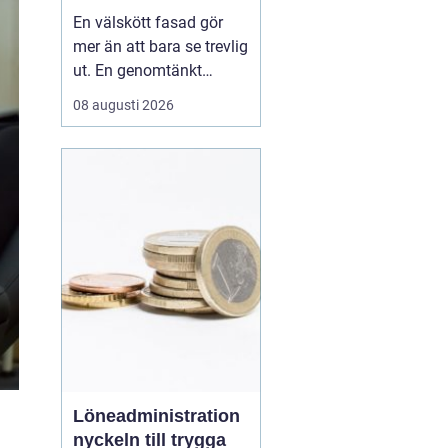
åtgärd
En välskött fasad gör
mer än att bara se trevlig
ut. En genomtänkt
Fasadmålning fungerar
08 augusti 2026
som ett skyddande skal
mot regn, sol, kyla och
smuts. Samtidigt
påverkar färgval och
utförande hur huset
upplevs, både för de
som bor där och för
förbipasserande...
Löneadministration
nyckeln till trygga