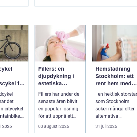
 måste
innebär såklart att råden som ges måste
följas...
cykel
Fillers: en
Hemstädning
djupdykning i
Stockholm: ett
scykel för
estetiska
rent hem med
tad och
behandlingar
perfekt glans
dcykel
Fillers har under de
I en hektisk storsta
ar det
senaste åren blivit
som Stockholm
ån citycykel
en populär lösning
söker många efter
tainbike.
för att uppnå ett
alternativa
t blir en
mer ungdomligt och
lösningar för...
i 2026
03 augusti 2026
31 juli 2026
snab...
frä...