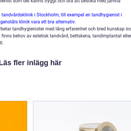
hygienist som det känns tryggt och bra att besöka med jämna
a tandvårdsklinik i Stockholm, till exempel en tandhygienist i
nståls klinik vara ett bra alternativ.
betar tandhygienister med lång erfarenhet och bred kunskap i
 finns behov av estetisk tandvård, bettskena, tandimplantat elle
l.
Läs fler inlägg här