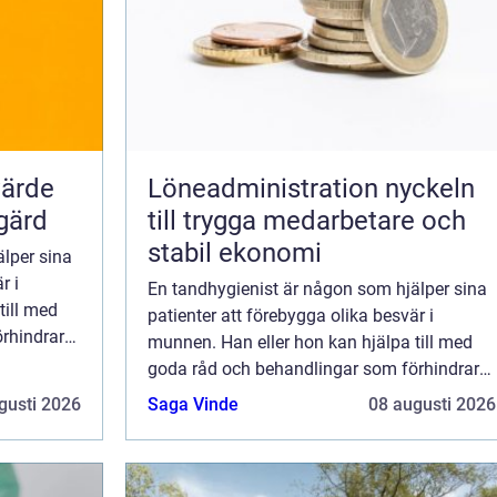
Löneadministration nyckeln
gärd
till trygga medarbetare och
stabil ekonomi
lper sina
r i
En tandhygienist är någon som hjälper sina
till med
patienter att förebygga olika besvär i
rhindrar
munnen. Han eller hon kan hjälpa till med
n det
goda råd och behandlingar som förhindrar
 måste
stora problem från att uppstå, men det
gusti 2026
Saga Vinde
08 augusti 2026
innebär såklart att råden som ges måste
följas...