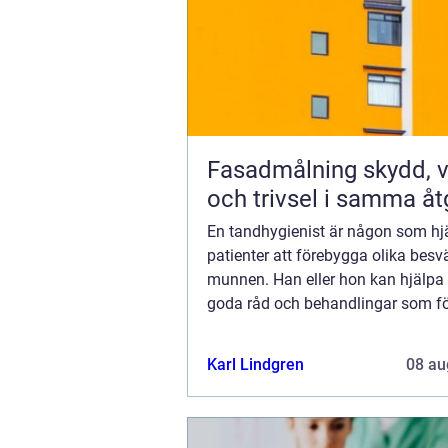
Fasadmålning skydd, värde
och trivsel i samma åt
En tandhygienist är någon som hjä
patienter att förebygga olika besvä
munnen. Han eller hon kan hjälpa 
goda råd och behandlingar som fö
stora problem från att uppstå, me
innebär såklart att råden som ges
Karl Lindgren
08 au
följas...