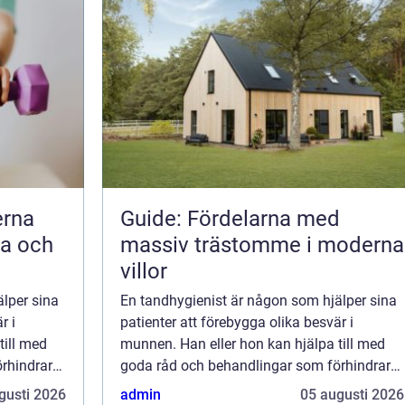
Guide: Fördelarna med
ta och
massiv trästomme i moderna
villor
lper sina
En tandhygienist är någon som hjälper sina
r i
patienter att förebygga olika besvär i
till med
munnen. Han eller hon kan hjälpa till med
rhindrar
goda råd och behandlingar som förhindrar
n det
stora problem från att uppstå, men det
gusti 2026
admin
05 augusti 2026