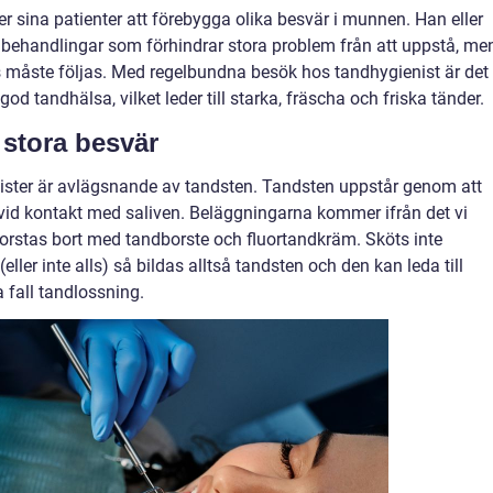
r sina patienter att förebygga olika besvär i munnen. Han eller
 behandlingar som förhindrar stora problem från att uppstå, me
s måste följas. Med regelbundna besök hos tandhygienist är det
a god tandhälsa, vilket leder till starka, fräscha och friska tänder.
l stora besvär
ister är avlägsnande av tandsten. Tandsten uppstår genom att
 vid kontakt med saliven. Beläggningarna kommer ifrån det vi
orstas bort med tandborste och fluortandkräm. Sköts inte
eller inte alls) så bildas alltså tandsten och den kan leda till
a fall tandlossning.