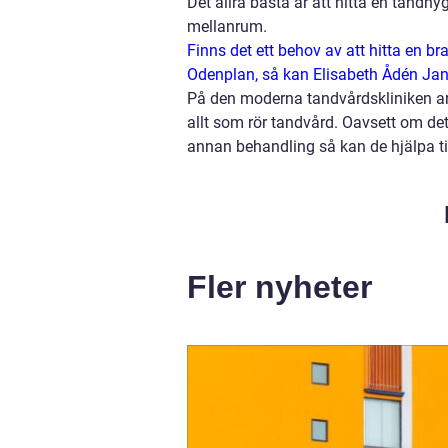
Det allra bästa är att hitta en tand
mellanrum.
Finns det ett behov av att hitta en br
Odenplan, så kan Elisabeth Ådén Jange
På den moderna tandvårdskliniken ar
allt som rör tandvård. Oavsett om det
annan behandling så kan de hjälpa til
Fler nyheter