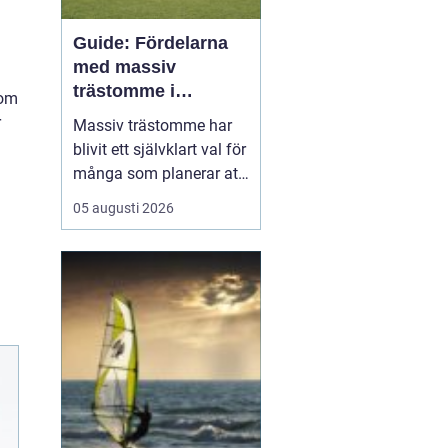
Guide: Fördelarna
med massiv
trästomme i
nom
moderna villor
r
Massiv trästomme har
blivit ett självklart val för
många som planerar att
bygga hus och vill
05 augusti 2026
kombinera hållbarhet,
trygg konstruktion och
varm känsla i hemmet.
Genom att välja en
stomme i massivträ
skapas en ...