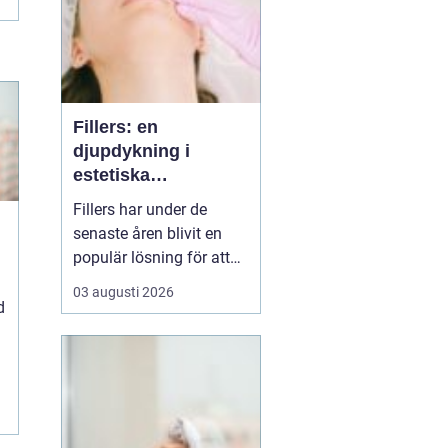
Fillers: en
djupdykning i
estetiska
behandlingar
Fillers har under de
senaste åren blivit en
populär lösning för att
uppnå ett mer
03 augusti 2026
ungdomligt och fräscht
d
utseende. Behandlingen
erbjuder en icke-kirurgisk
metod för att återställa
volym och släta ut
rynkor, vilket kan göra en