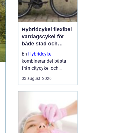
Hybridcykel flexibel
vardagscykel för
både stad och
motion
En
Hybridcykel
kombinerar det bästa
från citycykel och
mountainbike. Resultatet
03 augusti 2026
blir en bekväm, snabb
och mångsidig cykel
som fungerar lika bra till
jobbet som på längre
träningsrundor. Många
som...