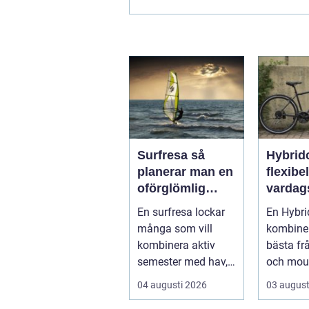
innebär såklart att råden som ges
följas...
Surfresa så
Hybrid
planerar man en
flexibel
oförglömlig
vardag
vecka i vågorna
både s
En surfresa lockar
En Hybri
motion
många som vill
kombiner
kombinera aktiv
bästa fr
semester med hav,
och moun
natur och
Resultate
04 augusti 2026
03 august
gemenskap.
bekväm, 