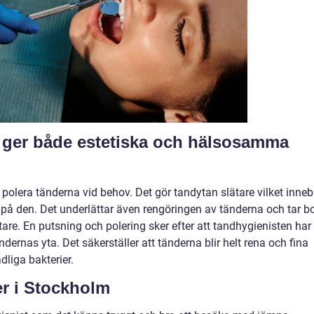
 ger både estetiska och hälsosamma
polera tänderna vid behov. Det gör tandytan slätare vilket inneb
sta på den. Det underlättar även rengöringen av tänderna och tar bo
tare. En putsning och polering sker efter att tandhygienisten har
dernas yta. Det säkerställer att tänderna blir helt rena och fina
liga bakterier.
er i Stockholm