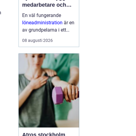
medarbetare och
stabil ekonomi
n
En väl fungerande
löneadministration
är en
av grundpelarna i ett
seriöst företag. Lönen är
08 augusti 2026
ofta den största
kostnaden, men också
den viktigaste signalen
till medarbetarna om att
företag...
Atros stockholm