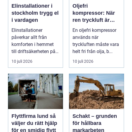
Elinstallationer i
Oljefri
stockholm trygg el
kompressor: När
i vardagen
ren tryckluft är
avgörande
Elinstallationer
En oljefri kompressor
påverkar allt från
används när
komforten i hemmet
tryckluften måste vara
till driftsäkerheten på
helt fri från olja, b...
jobbet. I en växande ...
10 juli 2026
10 juli 2026
Flyttfirma lund så
Schakt – grunden
väljer du rätt hjälp
för hållbara
för en smidig flytt
markarbeten