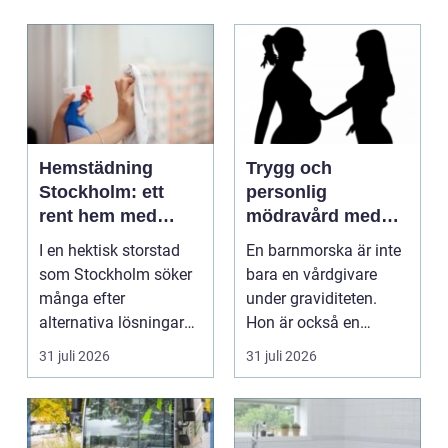
Hemstädning
Trygg och
Stockholm: ett
personlig
rent hem med
mödravård med
perfekt glans
barnmorska i
I en hektisk storstad
En barnmorska är inte
malmö
som Stockholm söker
bara en vårdgivare
många efter
under graviditeten.
alternativa lösningar
Hon är också en
för...
följeslagare genom
31 juli 2026
31 juli 2026
fler...