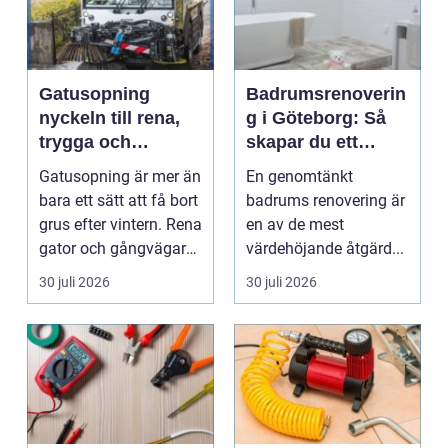
Gatusopning
Badrumsrenoverin
nyckeln till rena,
g i Göteborg: Så
trygga och
skapar du ett
hållbara
hållbart och
Gatusopning är mer än
En genomtänkt
stadsmiljöer
modernt badrum
bara ett sätt att få bort
badrums renovering är
grus efter vintern. Rena
en av de mest
gator och gångvägar
värdehöjande åtgärd...
påverka...
30 juli 2026
30 juli 2026