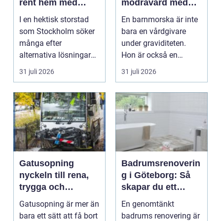
rent hem med
mödravård med
perfekt glans
barnmorska i
I en hektisk storstad
En barnmorska är inte
malmö
som Stockholm söker
bara en vårdgivare
många efter
under graviditeten.
alternativa lösningar
Hon är också en
för...
följeslagare genom
31 juli 2026
31 juli 2026
fler...
Gatusopning
Badrumsrenoverin
nyckeln till rena,
g i Göteborg: Så
trygga och
skapar du ett
hållbara
hållbart och
Gatusopning är mer än
En genomtänkt
stadsmiljöer
modernt badrum
bara ett sätt att få bort
badrums renovering är