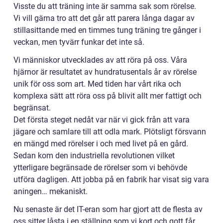
Visste du att träning inte är samma sak som rörelse.
Vi vill gärna tro att det går att parera långa dagar av
stillasittande med en timmes tung träning tre gånger i
veckan, men tyvärr funkar det inte så.
Vi människor utvecklades av att röra på oss. Våra
hjärnor är resultatet av hundratusentals år av rörelse
unik för oss som art. Med tiden har vårt rika och
komplexa sätt att röra oss på blivit allt mer fattigt och
begränsat.
Det första steget nedåt var när vi gick från att vara
jägare och samlare till att odla mark. Plötsligt försvann
en mängd med rörelser i och med livet på en gård.
Sedan kom den industriella revolutionen vilket
ytterligare begränsade de rörelser som vi behövde
utföra dagligen. Att jobba på en fabrik har visat sig vara
aningen… mekaniskt.
Nu senaste är det IT-eran som har gjort att de flesta av
oss sitter låsta i en ställning som vi kort och gott får