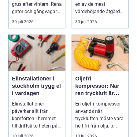
grus efter vintern. Rena
en av de mest
gator och gångvägar
värdehöjande åtgärd...
påverka...
30 juli 2026
30 juli 2026
Elinstallationer i
Oljefri
stockholm trygg el
kompressor: När
i vardagen
ren tryckluft är
avgörande
Elinstallationer
En oljefri kompressor
påverkar allt från
används när
komforten i hemmet
tryckluften måste vara
till driftsäkerheten på
helt fri från olja, b...
jobbet. I en växande ...
10 juli 2026
10 juli 2026