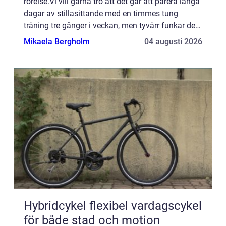
rörelse.Vi vill gärna tro att det går att parera långa
dagar av stillasittande med en timmes tung
träning tre gånger i veckan, men tyvärr funkar det
inte s&ar...
Mikaela Bergholm
04 augusti 2026
Hybridcykel flexibel vardagscykel
för både stad och motion