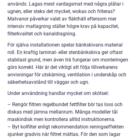
används. Lagas mest vardagsmat med några plåtar i
ugnen, eller steks det mycket, wokas och friteras?
Matvanor påverkar valet av fläkthäll eftersom mer
intensiv matlagning ställer högre krav på kapacitet,
filterkvalitet och kanaldragning.
För själva installationen spelar bänkskivans material
roll. En kraftig laminat- eller stenbänkskiva ger oftast
stabilast grund, men även trä fungerar om monteringen
görs korrekt. Här är det viktigt att följa tillverkarens
anvisningar för utskärning, ventilation i underskåp och
säkerhetsavstånd till väggar och ugn.
Under användning handlar mycket om skötsel:
– Rengör filtren regelbundet fettfilter bör tas loss och
diskas med jämna mellanrum. Många modeller tål
maskindisk men kontrollera alltid instruktionerna.
– Byt kolfilter enligt rekommendation reningseffekten
sjunker gradvis när filtret mättas. För den som lagar