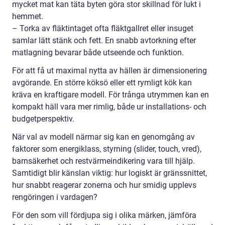
mycket mat kan täta byten göra stor skillnad för lukt i
hemmet.
– Torka av fläktintaget ofta fläktgallret eller insuget
samlar lätt stänk och fett. En snabb avtorkning efter
matlagning bevarar både utseende och funktion.
För att få ut maximal nytta av hällen är dimensionering
avgörande. En större köksö eller ett rymligt kök kan
kräva en kraftigare modell. För trånga utrymmen kan en
kompakt häll vara mer rimlig, både ur installations- och
budgetperspektiv.
När val av modell närmar sig kan en genomgång av
faktorer som energiklass, styrning (slider, touch, vred),
barnsäkerhet och restvärmeindikering vara till hjälp.
Samtidigt blir känslan viktig: hur logiskt är gränssnittet,
hur snabbt reagerar zonerna och hur smidig upplevs
rengöringen i vardagen?
För den som vill fördjupa sig i olika märken, jämföra