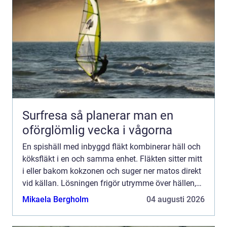
Surfresa så planerar man en
oförglömlig vecka i vågorna
En spishäll med inbyggd fläkt kombinerar häll och
köksfläkt i en och samma enhet. Fläkten sitter mitt
i eller bakom kokzonen och suger ner matos direkt
vid källan. Lösningen frigör utrymme över hällen,
minskar behovet av en stor takfläkt och skapar e...
Mikaela Bergholm
04 augusti 2026