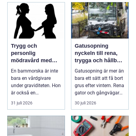
Trygg och
Gatusopning
personlig
nyckeln till rena,
mödravård med
trygga och hållbara
barnmorska i
stadsmiljöer
En barnmorska är inte
Gatusopning är mer än
malmö
bara en vårdgivare
bara ett sätt att få bort
under graviditeten. Hon
grus efter vintern. Rena
är också en
gator och gångvägar
följeslagare genom
påverka...
31 juli 2026
30 juli 2026
fler...