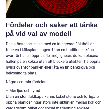
Fördelar och saker att tänka
på vid val av modell
Den största lockelsen med en integrerad fläkthäll är
friheten i köksplaneringen. Utan en traditionell kåpa
ovanför hällen öppnas fler möjligheter: du kan placera
hällen på en köksö utan att blockera utsikten, ha öppna
hyllor ovanför bänken eller låta en fin bänkskiva och
belysning ta plats.
Några centrala fördelar:
– Mer ljus och rymd
Utan en stor fläktkåpa känns köket större och luftigare. I
öppna planlösningar störs inte siktlinjen mellan kök och
vardagsrum, vilket gör social matlagning enklare.