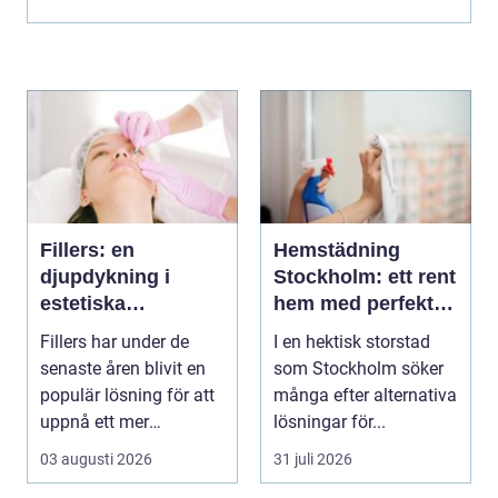
Fillers: en
Hemstädning
djupdykning i
Stockholm: ett rent
estetiska
hem med perfekt
behandlingar
glans
Fillers har under de
I en hektisk storstad
senaste åren blivit en
som Stockholm söker
populär lösning för att
många efter alternativa
uppnå ett mer
lösningar för...
ungdomligt och frä...
03 augusti 2026
31 juli 2026