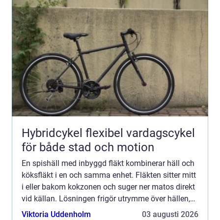
Hybridcykel flexibel vardagscykel
för både stad och motion
En spishäll med inbyggd fläkt kombinerar häll och
köksfläkt i en och samma enhet. Fläkten sitter mitt
i eller bakom kokzonen och suger ner matos direkt
vid källan. Lösningen frigör utrymme över hällen,
minskar behovet av en stor takfläkt och skapar e...
Viktoria Uddenholm
03 augusti 2026