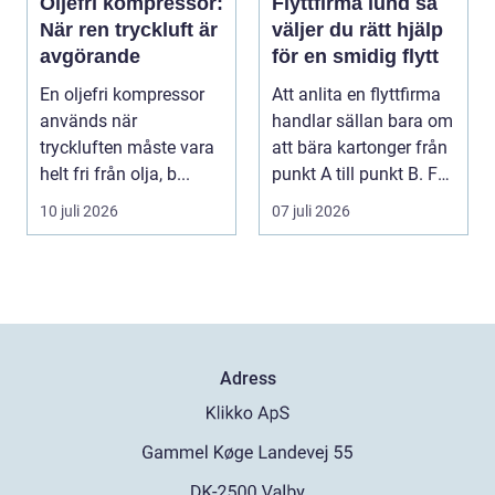
Oljefri kompressor:
Flyttfirma lund så
När ren tryckluft är
väljer du rätt hjälp
avgörande
för en smidig flytt
En oljefri kompressor
Att anlita en flyttfirma
används när
handlar sällan bara om
tryckluften måste vara
att bära kartonger från
helt fri från olja, b...
punkt A till punkt B. För
må...
10 juli 2026
07 juli 2026
Adress