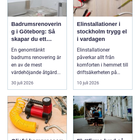
Badrumsrenoverin
Elinstallationer i
g i Göteborg: Så
stockholm trygg el
skapar du ett
i vardagen
hållbart och
En genomtänkt
Elinstallationer
modernt badrum
badrums renovering är
påverkar allt från
en av de mest
komforten i hemmet till
värdehöjande åtgärd...
driftsäkerheten på
jobbet. I en växande ...
30 juli 2026
10 juli 2026