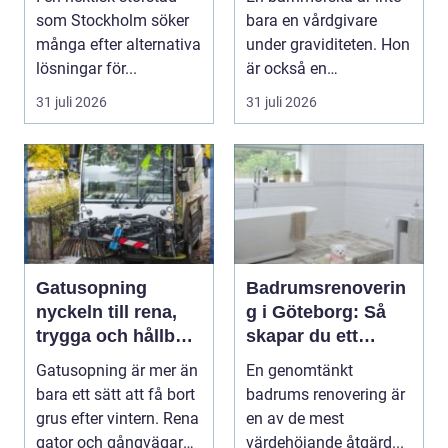
malmö
som Stockholm söker
bara en vårdgivare
många efter alternativa
under graviditeten. Hon
lösningar för...
är också en
följeslagare genom
31 juli 2026
31 juli 2026
fler...
Gatusopning
Badrumsrenoverin
nyckeln till rena,
g i Göteborg: Så
trygga och hållbara
skapar du ett
stadsmiljöer
hållbart och
Gatusopning är mer än
En genomtänkt
modernt badrum
bara ett sätt att få bort
badrums renovering är
grus efter vintern. Rena
en av de mest
gator och gångvägar
värdehöjande åtgärd...