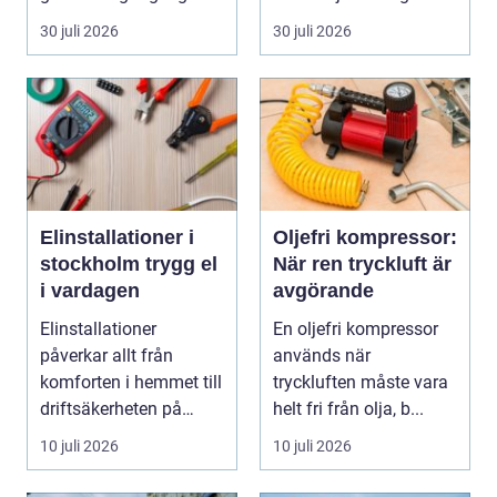
påverka...
30 juli 2026
30 juli 2026
Elinstallationer i
Oljefri kompressor:
stockholm trygg el
När ren tryckluft är
i vardagen
avgörande
Elinstallationer
En oljefri kompressor
påverkar allt från
används när
komforten i hemmet till
tryckluften måste vara
driftsäkerheten på
helt fri från olja, b...
jobbet. I en växande ...
10 juli 2026
10 juli 2026