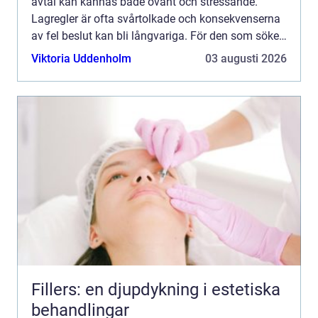
avtal kan kännas både ovant och stressande.
Lagregler är ofta svårtolkade och konsekvenserna
av fel beslut kan bli långvariga. För den som söker
en advokat Helsingborg blir därför valet av byr...
Viktoria Uddenholm
03 augusti 2026
Fillers: en djupdykning i estetiska
behandlingar