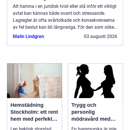
Att hamna i en juridisk tvist eller stå inför ett viktigt
avtal kan kännas både ovant och stressande.
Lagregler är ofta svårtolkade och konsekvenserna
av fel beslut kan bli långvariga. För den som söker
en advokat Helsingborg blir därför valet av byr...
Malin Lindgren
03 augusti 2026
Hemstädning
Trygg och
Stockholm: ett rent
personlig
hem med perfekt
mödravård med
glans
barnmorska i
I en hektisk storstad
En barnmorska är inte