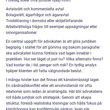
Företag söker ofta juridisk hjälp inom:
Avtalsrätt och kommersiella avtal
Bolagsrätt, ägarfrågor och ägaravtal
Tvistelösning i domstol eller skiljeförfarande
Arbetsrättsliga frågor, till exempel uppsägningar eller
omorganisationer
En central uppgift för advokaten är att göra juridiken
begriplig. I stället för att gömma sig bakom paragrafer
ska advokaten kunna förklara vad lagen innebär i
praktiken. Hur ser läget ut just nu? Vilka alternativ finns?
Vad kostar de, i tid, pengar och risk? En tydlig analys
hjälper klienten att fatta välgrundade beslut.
I många tvister kan det finnas ett känslomässigt lager.
En vårdnadskonflikt eller ett arvstvistemål rör ofta
relationer som redan är ansträngda. Här blir advokatens
roll både juridisk och strategisk. Genom att skapa
struktur, föreslå realistiska lösningar och hålla fokus på
kärnfrågorna kan konfliktnivån sänkas, även när