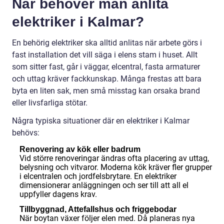
När behöver man anlita
elektriker i Kalmar?
En behörig elektriker ska alltid anlitas när arbete görs i
fast installation det vill säga i elens stam i huset. Allt
som sitter fast, går i väggar, elcentral, fasta armaturer
och uttag kräver fackkunskap. Många frestas att bara
byta en liten sak, men små misstag kan orsaka brand
eller livsfarliga stötar.
Några typiska situationer där en elektriker i Kalmar
behövs:
Renovering av kök eller badrum
Vid större renoveringar ändras ofta placering av uttag,
belysning och vitvaror. Moderna kök kräver fler grupper
i elcentralen och jordfelsbrytare. En elektriker
dimensionerar anläggningen och ser till att all el
uppfyller dagens krav.
Tillbyggnad, Attefallshus och friggebodar
När boytan växer följer elen med. Då planeras nya