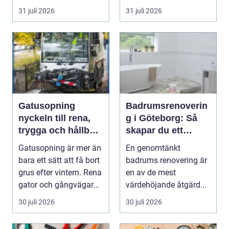
följeslagare genom
31 juli 2026
31 juli 2026
fler...
Gatusopning
Badrumsrenoverin
nyckeln till rena,
g i Göteborg: Så
trygga och hållbara
skapar du ett
stadsmiljöer
hållbart och
Gatusopning är mer än
En genomtänkt
modernt badrum
bara ett sätt att få bort
badrums renovering är
grus efter vintern. Rena
en av de mest
gator och gångvägar
värdehöjande åtgärd...
påverka...
30 juli 2026
30 juli 2026