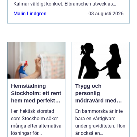
Kalmar väldigt konkret. Elbranschen utvecklas
snabbt med ...
Malin Lindgren
03 augusti 2026
Hemstädning
Trygg och
Stockholm: ett rent
personlig
hem med perfekt
mödravård med
glans
barnmorska i
I en hektisk storstad
En barnmorska är inte
malmö
som Stockholm söker
bara en vårdgivare
många efter alternativa
under graviditeten. Hon
lösningar för...
är också en