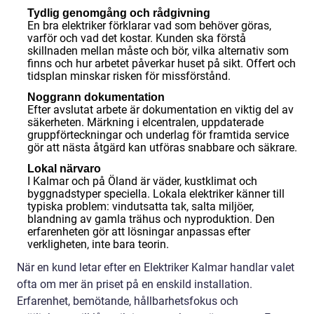
Tydlig genomgång och rådgivning
En bra elektriker förklarar vad som behöver göras,
varför och vad det kostar. Kunden ska förstå
skillnaden mellan måste och bör, vilka alternativ som
finns och hur arbetet påverkar huset på sikt. Offert och
tidsplan minskar risken för missförstånd.
Noggrann dokumentation
Efter avslutat arbete är dokumentation en viktig del av
säkerheten. Märkning i elcentralen, uppdaterade
gruppförteckningar och underlag för framtida service
gör att nästa åtgärd kan utföras snabbare och säkrare.
Lokal närvaro
I Kalmar och på Öland är väder, kustklimat och
byggnadstyper speciella. Lokala elektriker känner till
typiska problem: vindutsatta tak, salta miljöer,
blandning av gamla trähus och nyproduktion. Den
erfarenheten gör att lösningar anpassas efter
verkligheten, inte bara teorin.
När en kund letar efter en Elektriker Kalmar handlar valet
ofta om mer än priset på en enskild installation.
Erfarenhet, bemötande, hållbarhetsfokus och