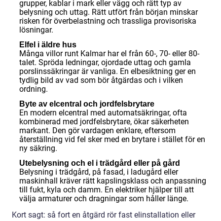
grupper, kablar i mark eller vägg och rätt typ av
belysning och uttag. Rätt utfört från början minskar
risken för överbelastning och trassliga provisoriska
lösningar.
Elfel i äldre hus
Många villor runt Kalmar har el från 60-, 70- eller 80-
talet. Spröda ledningar, ojordade uttag och gamla
porslinssäkringar är vanliga. En elbesiktning ger en
tydlig bild av vad som bör åtgärdas och i vilken
ordning.
Byte av elcentral och jordfelsbrytare
En modern elcentral med automatsäkringar, ofta
kombinerad med jordfelsbrytare, ökar säkerheten
markant. Den gör vardagen enklare, eftersom
återställning vid fel sker med en brytare i stället för en
ny säkring.
Utebelysning och el i trädgård eller på gård
Belysning i trädgård, på fasad, i ladugård eller
maskinhall kräver rätt kapslingsklass och anpassning
till fukt, kyla och damm. En elektriker hjälper till att
välja armaturer och dragningar som håller länge.
Kort sagt: så fort en åtgärd rör fast elinstallation eller