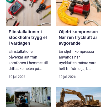
Elinstallationer i
Oljefri kompressor:
stockholm trygg el
När ren tryckluft är
i vardagen
avgörande
Elinstallationer
En oljefri kompressor
påverkar allt från
används när
komforten i hemmet till
tryckluften måste vara
driftsäkerheten på
helt fri från olja, b...
jobbet. I en växande ...
10 juli 2026
10 juli 2026