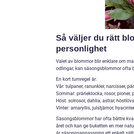
Så väljer du rätt b
personlighet
Valet av blommor blir enklare om man 
odlingar, kan säsongsblommor ofta b
En kort tumregel är:
Vår: tulpaner, ranunkler, narcisser, pä
Sommar: prärieklocka, rosor, pioner,
Höst: solrosor, dahlia, astrar, höstlöv
Vinter: amaryllis, julstjärnor, hyacinte
Säsongsblommor har ofta bättre kvalit
året och kan ge buketten en mer natu
är säsongsanpassning ett enkelt sätt 