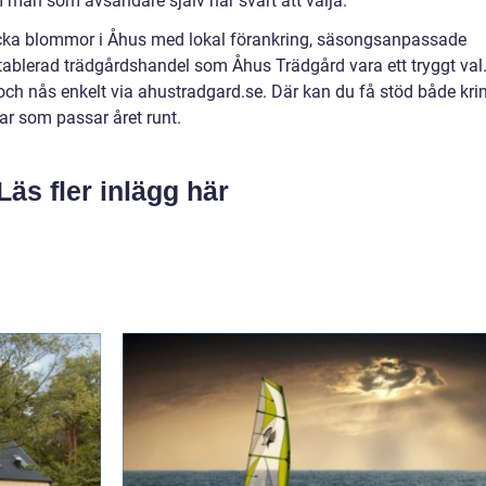
man som avsändare själv har svårt att välja.
kicka blommor i Åhus med lokal förankring, säsongsanpassade
etablerad trädgårdshandel som Åhus Trädgård vara ett tryggt val
 och nås enkelt via ahustradgard.se. Där kan du få stöd både kri
ar som passar året runt.
Läs fler inlägg här