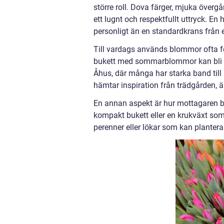
större roll. Dova färger, mjuka överg
ett lugnt och respektfullt uttryck. E
personligt än en standardkrans från e
Till vardags används blommor ofta för
bukett med sommarblommor kan bli den
Åhus, där många har starka band till 
hämtar inspiration från trädgården, ä
En annan aspekt är hur mottagaren bor
kompakt bukett eller en krukväxt som
perenner eller lökar som kan plantera