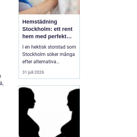
Hemstädning
Stockholm: ett rent
hem med perfekt
glans
I en hektisk storstad som
Stockholm söker många
efter alternativa
lösningar för att
31 juli 2026
h
underlätta vardagen, och
å,
en av de mest populära
tjänsterna är
hemstädning. Att
komma hem till ett rent
hem kan göra...