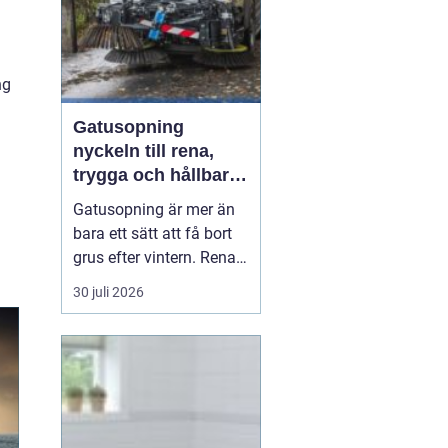
.
ng
Gatusopning
nyckeln till rena,
trygga och hållbara
stadsmiljöer
Gatusopning är mer än
bara ett sätt att få bort
grus efter vintern. Rena
gator och gångvägar
30 juli 2026
påverkar hur människor
trivs, hur säkert vi rör oss
och hur väl staden
fungerar vid kraftigt regn
eller snösmältning. En
genomtänkt skötsel av