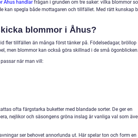
or Åhus handlar
frågan i grunden om tre saker: vilka blommor s
de kan spegla både mottagaren och tillfället. Med rätt kunskap bl
 skicka blommor i Åhus?
d fler tillfällen än många först tänker på. Födelsedagar, bröllop
pel, men blommor kan också göra skillnad i de små ögonblicken
r passar när man vill:
ttas ofta färgstarka buketter med blandade sorter. De ger en
bera, nejlikor och säsongens gröna inslag är vanliga val som äv
avningar ser behovet annorlunda ut. Här spelar ton och form en