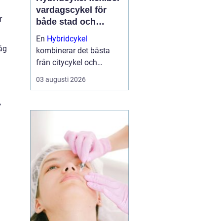
vardagscykel för
r
både stad och
motion
En
Hybridcykel
låg
kombinerar det bästa
från citycykel och
mountainbike. Resultatet
03 augusti 2026
blir en bekväm, snabb
och mångsidig cykel
,
som fungerar lika bra till
jobbet som på längre
träningsrundor. Många
som...