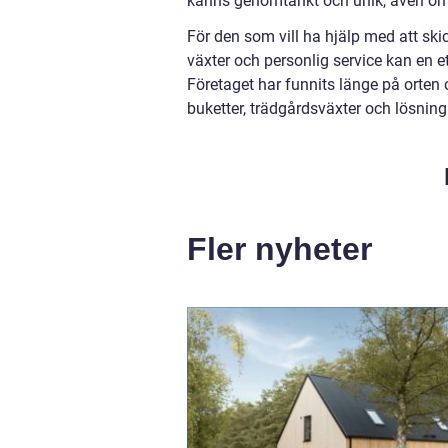
känns genomtänkt och unik, även om 
För den som vill ha hjälp med att s
växter och personlig service kan en 
Företaget har funnits länge på orten
buketter, trädgårdsväxter och lösning
Fler nyheter