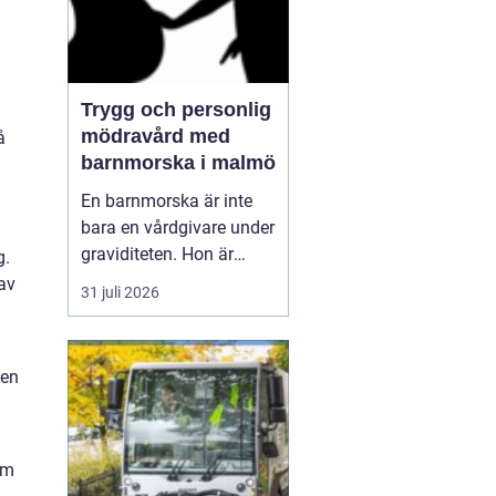
Trygg och personlig
mödravård med
å
barnmorska i malmö
En barnmorska är inte
bara en vårdgivare under
graviditeten. Hon är
g.
också en följeslagare
av
31 juli 2026
genom flera viktiga
skeden i livet från första
cellprovet i ung vuxen
 en
ålder till stöd inför
förlossning, amning och
preventivmedelsrådgivni
ng. I en växande sta...
om