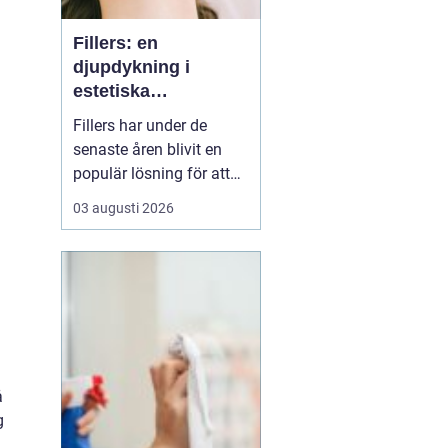
Fillers: en
djupdykning i
estetiska
behandlingar
Fillers har under de
senaste åren blivit en
populär lösning för att
uppnå ett mer
03 augusti 2026
ungdomligt och fräscht
utseende. Behandlingen
erbjuder en icke-kirurgisk
metod för att återställa
volym och släta ut
rynkor, vilket kan göra en
betydande skillnad för
i...
å
g