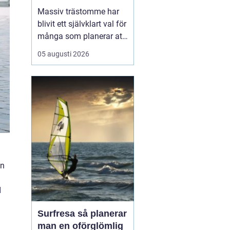
moderna villor
Massiv trästomme har
blivit ett självklart val för
många som planerar att
bygga hus och vill
05 augusti 2026
kombinera hållbarhet,
trygg konstruktion och
varm känsla i hemmet.
Genom att välja en
stomme i massivträ
skapas en ...
en
I
Surfresa så planerar
man en oförglömlig