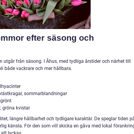
lommor efter säsong och
utgår från säsong. I Åhus, med tydliga årstider och närhet till
li både vackrare och mer hållbara.
rlhyacinter
 prästkragar, sommarblandningar
sgrönt
r, gröna kvistar
et, längre hållbarhet och tydligare karaktär. De speglar tiden p
rlig känsla. För den som vill skicka en gåva med lokal förankrin
att lyckas.