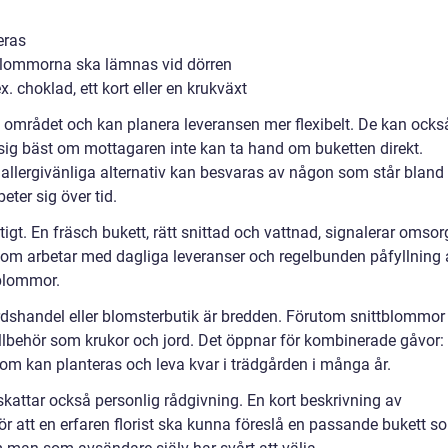
eras
lommorna ska lämnas vid dörren
 choklad, ett kort eller en krukväxt
 på området och kan planera leveransen mer flexibelt. De kan ocks
sig bäst om mottagaren inte kan ta hand om buketten direkt.
 allergivänliga alternativ kan besvaras av någon som står bland
ter sig över tid.
tigt. En fräsch bukett, rätt snittad och vattnad, signalerar omsor
r som arbetar med dagliga leveranser och regelbunden påfyllning 
 blommor.
rdshandel eller blomsterbutik är bredden. Förutom snittblommor
tillbehör som krukor och jord. Det öppnar för kombinerade gåvor:
som kan planteras och leva kvar i trädgården i många år.
attar också personlig rådgivning. En kort beskrivning av
 för att en erfaren florist ska kunna föreslå en passande bukett s