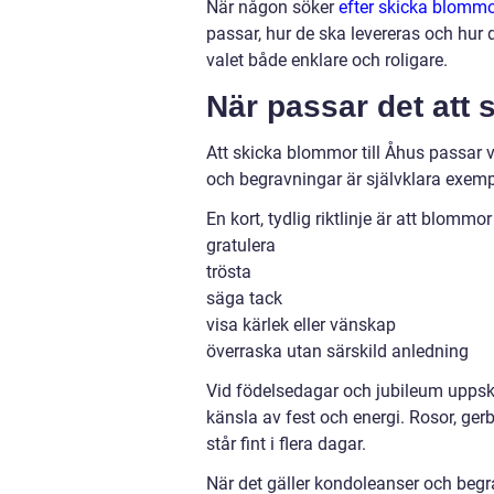
När någon söker
efter skicka blomm
passar, hur de ska levereras och hur 
valet både enklare och roligare.
När passar det att
Att skicka blommor till Åhus passar vi
och begravningar är självklara exem
En kort, tydlig riktlinje är att blommo
gratulera
trösta
säga tack
visa kärlek eller vänskap
överraska utan särskild anledning
Vid födelsedagar och jubileum uppska
känsla av fest och energi. Rosor, ger
står fint i flera dagar.
När det gäller kondoleanser och begr