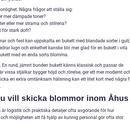
onlighet. Några frågor att ställa sig:
ler mer dämpade toner?
tter eller mer strama och stilrena?
 för stark doft?
r och fest kan uppskatta en bukett med blandade sorter i gult,
drar lugn och enkelhet kanske blir mer glad för en bukett i vita
bukett med en enda sorts blomma.
. En rund, jämnt bunden bukett känns klassisk och passar de
r vissa stjälkar bygger höjd och rörelse, ger ett mer modernt oc
skicka en extra omtänksam hälsning kan ett litet kort med några f
.
 du vill skicka blommor inom Åhus
är logistik och praktiska detaljer ofta avgörande för hur
 och möjligheten att få hjälp av kunnig personal gör ofta stor