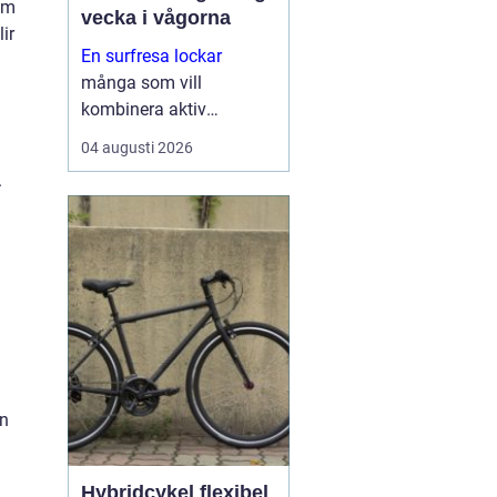
om
vecka i vågorna
ir
En surfresa lockar
många som vill
kombinera aktiv
semester med hav, natur
04 augusti 2026
och gemenskap.
.
Resenären får rörelse,
frisk luft och nya intryck
på samma gång.
Oavsett om personen är
nybörjare eller mer
erfaren ...
en
Hybridcykel flexibel