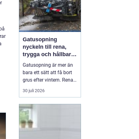
r
 på
rar
Gatusopning
a
nyckeln till rena,
trygga och hållbara
stadsmiljöer
Gatusopning är mer än
bara ett sätt att få bort
grus efter vintern. Rena
gator och gångvägar
30 juli 2026
påverkar hur människor
trivs, hur säkert vi rör oss
och hur väl staden
fungerar vid kraftigt regn
eller snösmältning. En
genomtänkt skötsel av