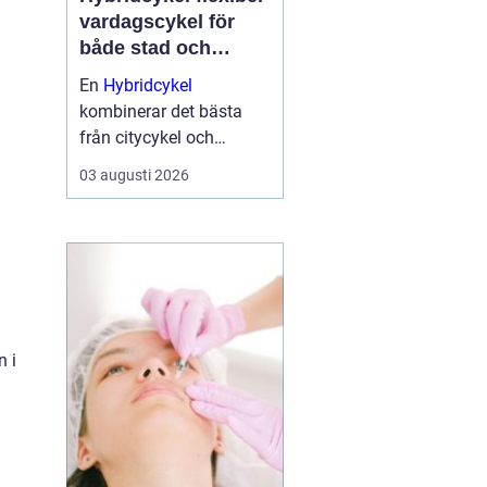
vardagscykel för
både stad och
motion
En
Hybridcykel
kombinerar det bästa
från citycykel och
mountainbike. Resultatet
03 augusti 2026
blir en bekväm, snabb
och mångsidig cykel
som fungerar lika bra till
jobbet som på längre
träningsrundor. Många
som...
n i