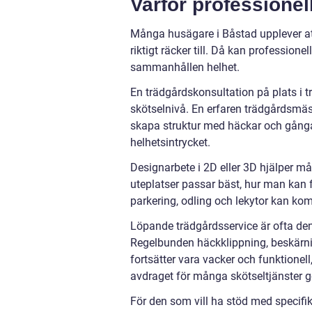
Varför professionel
Många husägare i Båstad upplever att
riktigt räcker till. Då kan professionel
sammanhållen helhet.
En trädgårdskonsultation på plats i t
skötselnivå. En erfaren trädgårdsmäst
skapa struktur med häckar och gångar,
helhetsintrycket.
Designarbete i 2D eller 3D hjälper m
uteplatser passar bäst, hur man kan 
parkering, odling och lekytor kan ko
Löpande trädgårdsservice är ofta den 
Regelbunden häckklippning, beskärning
fortsätter vara vacker och funktionel
avdraget för många skötseltjänster gö
För den som vill ha stöd med specifi