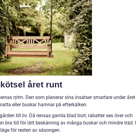
kötsel året runt
idernas rytm. Den som planerar sina insatser smartare under året
matta eller buskar hamnar på efterkälken.
ården till liv. Då rensas gamla blad bort, rabatter ses över och
 en bra tid för lätt beskärning av många buskar och mindre träd.
gsläge för resten av säsongen.