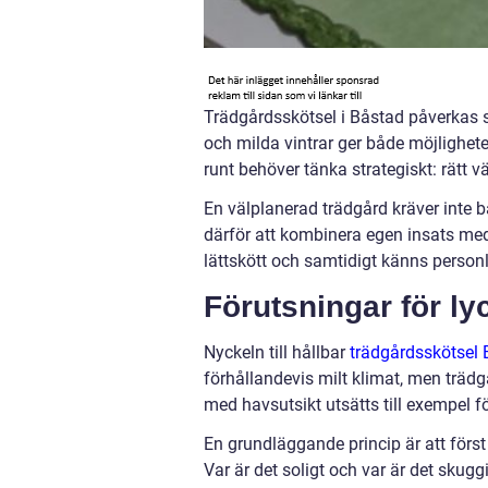
Trädgårdsskötsel i Båstad påverkas st
och milda vintrar ger både möjlighet
runt behöver tänka strategiskt: rätt 
En välplanerad trädgård kräver inte 
därför att kombinera egen insats med 
lättskött och samtidigt känns personl
Förutsningar för ly
Nyckeln till hållbar
trädgårdsskötsel
förhållandevis milt klimat, men trädg
med havsutsikt utsätts till exempel f
En grundläggande princip är att först
Var är det soligt och var är det skugg