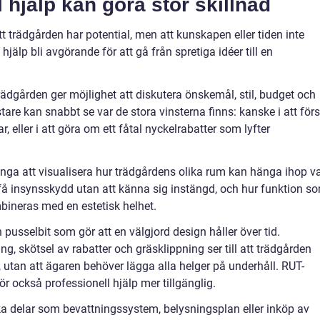
l hjälp kan göra stor skillnad
 trädgården har potential, men att kunskapen eller tiden inte
l hjälp bli avgörande för att gå från spretiga idéer till en
rädgården ger möjlighet att diskutera önskemål, stil, budget och
are kan snabbt se var de stora vinsterna finns: kanske i att förs
 eller i att göra om ett fåtal nyckelrabatter som lyfter
ånga att visualisera hur trädgårdens olika rum kan hänga ihop v
få insynsskydd utan att känna sig instängd, och hur funktion s
mbineras med en estetisk helhet.
pusselbit som gör att en välgjord design håller över tid.
, skötsel av rabatter och gräsklippning ser till att trädgården
l, utan att ägaren behöver lägga alla helger på underhåll. RUT-
r också professionell hjälp mer tillgänglig.
ka delar som bevattningssystem, belysningsplan eller inköp av