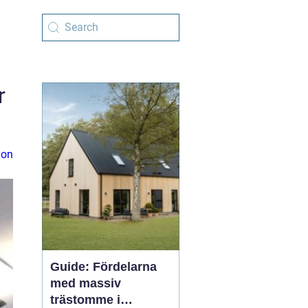
r
ion
Guide: Fördelarna
med massiv
trästomme i