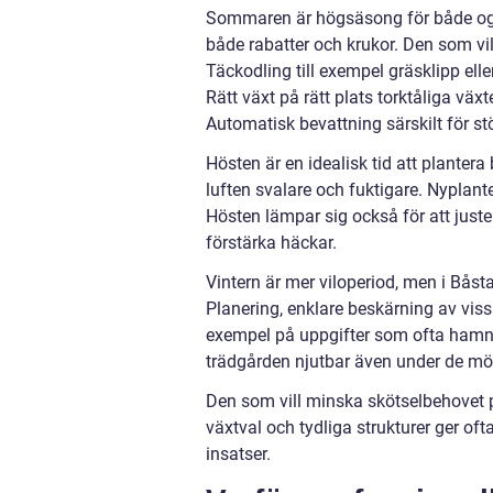
Sommaren är högsäsong för både ogrä
både rabatter och krukor. Den som v
Täckodling till exempel gräsklipp eller
Rätt växt på rätt plats torktåliga växt
Automatisk bevattning särskilt för st
Hösten är en idealisk tid att planter
luften svalare och fuktigare. Nyplant
Hösten lämpar sig också för att juster
förstärka häckar.
Vintern är mer viloperiod, men i Båst
Planering, enklare beskärning av vis
exempel på uppgifter som ofta hamn
trädgården njutbar även under de m
Den som vill minska skötselbehovet på 
växtval och tydliga strukturer ger o
insatser.