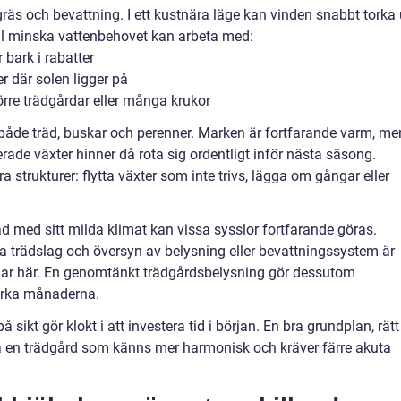
s och bevattning. I ett kustnära läge kan vinden snabbt torka 
ill minska vattenbehovet kan arbeta med:
 bark i rabatter
er där solen ligger på
örre trädgårdar eller många krukor
a både träd, buskar och perenner. Marken är fortfarande varm, me
erade växter hinner då rota sig ordentligt inför nästa säsong.
a strukturer: flytta växter som inte trivs, lägga om gångar eller
ad med sitt milda klimat kan vissa sysslor fortfarande göras.
sa trädslag och översyn av belysning eller bevattningssystem är
ar här. En genomtänkt trädgårdsbelysning gör dessutom
örka månaderna.
sikt gör klokt i att investera tid i början. En bra grundplan, rätt
fta en trädgård som känns mer harmonisk och kräver färre akuta