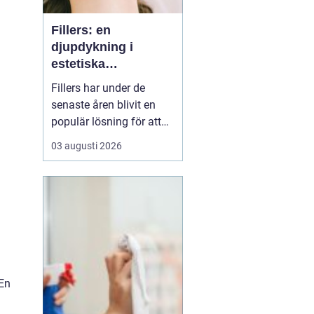
Fillers: en
djupdykning i
estetiska
behandlingar
Fillers har under de
senaste åren blivit en
populär lösning för att
uppnå ett mer
03 augusti 2026
ungdomligt och fräscht
utseende. Behandlingen
erbjuder en icke-kirurgisk
metod för att återställa
volym och släta ut
rynkor, vilket kan göra en
betydande skillnad för
i...
 En