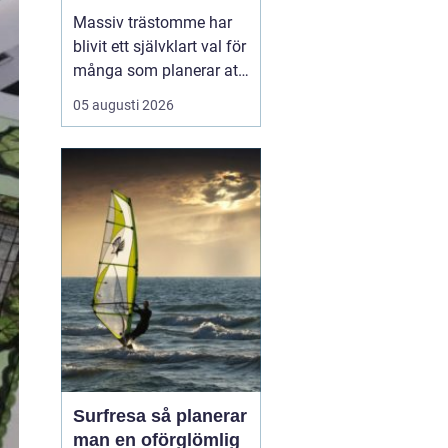
moderna villor
Massiv trästomme har
blivit ett självklart val för
många som planerar att
bygga hus och vill
05 augusti 2026
kombinera hållbarhet,
trygg konstruktion och
varm känsla i hemmet.
Genom att välja en
stomme i massivträ
skapas en ...
Surfresa så planerar
man en oförglömlig