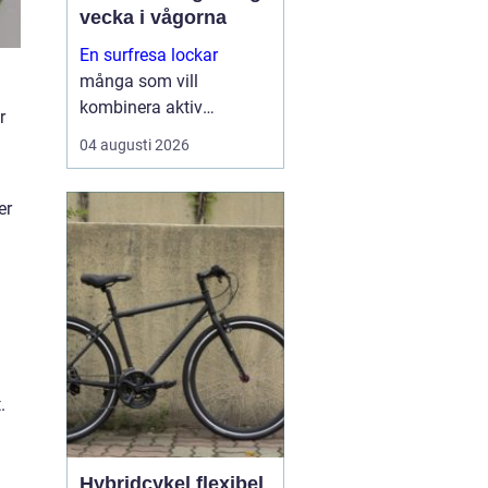
vecka i vågorna
En surfresa lockar
många som vill
kombinera aktiv
r
semester med hav, natur
04 augusti 2026
och gemenskap.
Resenären får rörelse,
er
frisk luft och nya intryck
på samma gång.
Oavsett om personen är
nybörjare eller mer
erfaren ...
.
Hybridcykel flexibel