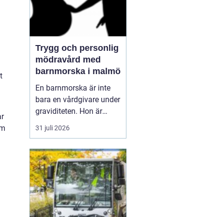
Trygg och personlig
mödravård med
barnmorska i malmö
t
En barnmorska är inte
bara en vårdgivare under
graviditeten. Hon är
ar
också en följeslagare
om
31 juli 2026
genom flera viktiga
skeden i livet från första
cellprovet i ung vuxen
ålder till stöd inför
förlossning, amning och
preventivmedelsrådgivni
ng. I en växande sta...