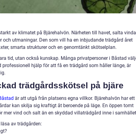
arkt av klimatet på Bjärehalvön. Närheten till havet, salta vinda
er och utmaningar. Den som vill ha en inbjudande trädgård året
växter, smarta strukturer och en genomtänkt skötselplan.
bara tid, utan också kunskap. Många privatpersoner i Båstad välj
professionell hjälp för att få en trädgård som håller länge, är
ig.
ckad trädgårdsskötsel på bjäre
 Båstad
är att utgå från platsens egna villkor. Bjärehalvön har ett
årdar kan skilja sig kraftigt åt beroende på läge. En öppen tomt
ör mer vind och salt än en skyddad villaträdgård inne i samhället
 läsa av trädgården:
igt?