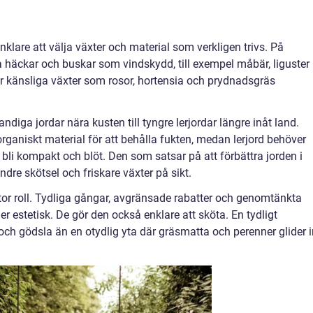
nklare att välja växter och material som verkligen trivs. På
a häckar och buskar som vindskydd, till exempel måbär, liguster
er känsliga växter som rosor, hortensia och prydnadsgräs
ndiga jordar nära kusten till tyngre lerjordar längre inåt land.
rganiskt material för att behålla fukten, medan lerjord behöver
bli kompakt och blöt. Den som satsar på att förbättra jorden i
dre skötsel och friskare växter på sikt.
stor roll. Tydliga gångar, avgränsade rabatter och genomtänkta
r estetisk. De gör den också enklare att sköta. En tydligt
 och gödsla än en otydlig yta där gräsmatta och perenner glider i