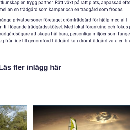
xtkunskap en trygg partner. Rätt växt på rätt plats, anpassad efte
en mellan en trädgård som kämpar och en trädgård som frodas.
många privatpersoner företaget drömträdgård för hjälp med allt
n till löpande trädgårdsskötsel. Med lokal förankring och fokus
 trädgårdsägare att skapa hållbara, personliga miljöer som funge
steg från idé till genomförd trädgård kan drömträdgård vara en br
Läs fler inlägg här