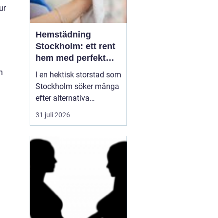
ur
Hemstädning
Stockholm: ett rent
hem med perfekt
glans
n
I en hektisk storstad som
Stockholm söker många
efter alternativa
lösningar för att
31 juli 2026
underlätta vardagen, och
en av de mest populära
tjänsterna är
hemstädning. Att
komma hem till ett rent
hem kan göra...