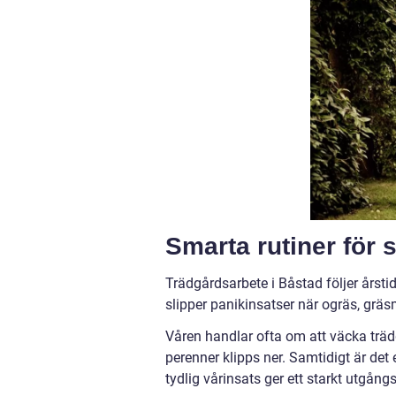
Smarta rutiner för s
Trädgårdsarbete i Båstad följer årst
slipper panikinsatser när ogräs, gräs
Våren handlar ofta om att väcka trädg
perenner klipps ner. Samtidigt är det
tydlig vårinsats ger ett starkt utgån